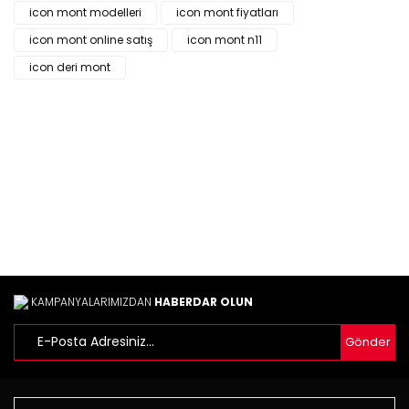
icon mont modelleri
icon mont fiyatları
Yorum Yaz
Ürün resmi kalitesiz, bozuk veya görüntülenemiyor.
icon mont online satış
icon mont n11
Ürün açıklamasında eksik bilgiler bulunuyor.
icon deri mont
Ürün bilgilerinde hatalar bulunuyor.
Ürün fiyatı diğer sitelerden daha pahalı.
Bu ürüne benzer farklı alternatifler olmalı.
Gönder
KAMPANYALARIMIZDAN
HABERDAR OLUN
Gönder