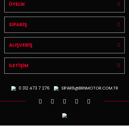
ÜYELİK
SİPARİŞ
ALIŞVERİŞ
İLETİŞİM
0 312
473 7 276
SİPARİS@BRNMOTOR.COM.TR