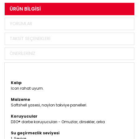
ÜRÜN BILGISI
YORUMLAR
TAKSIT SEÇENEKLERI
ÖNERILERINIZ
Kalıp
Icon rahat uyum.
Malzeme
Softshell şasesi, naylon takviye panelleri.
Koruyucular
D3O® darbe koruyucuları - Omuzlar, dirsekler, arka
Su geçirmezlik seviyesi
1.
Seviye