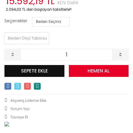
15.592,19 TL
KDV Dahil
2.094,03 TL den başlayan taksitlerle!!
Seçenekler
Beden Ölçü Tablosu
SEPETE EKLE
HEMEN AL
Yorum Yaz
Tavsiye Et