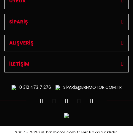
ÜYELİK
SİPARİŞ
ALIŞVERİŞ
İLETİŞİM
0 312
473 7 276
SİPARİS@BRNMOTOR.COM.TR
2007 - 2020 © brnmotor.com.tr Her Hakkı Saklıdır.