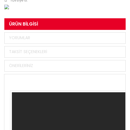
Tavsiye Et
ÜRÜN BILGISI
YORUMLAR
TAKSIT SEÇENEKLERI
ÖNERILERINIZ