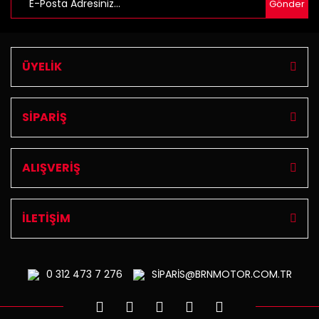
Gönder
ÜYELİK
SİPARİŞ
ALIŞVERİŞ
İLETİŞİM
0 312
473 7 276
SİPARİS@BRNMOTOR.COM.TR