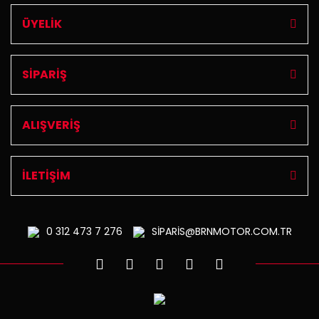
ÜYELİK
SİPARİŞ
ALIŞVERİŞ
İLETİŞİM
0 312
473 7 276
SİPARİS@BRNMOTOR.COM.TR