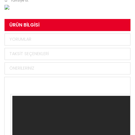
Tavsiye Et
ÜRÜN BILGISI
YORUMLAR
TAKSIT SEÇENEKLERI
ÖNERILERINIZ