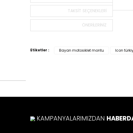
TAKSIT SEÇENEKLERI
Bu ürün
ÖNERILERINIZ
tarafımı
Görüş v
Ürü
Etiketler :
Bayan motosiklet montu
Icon türki
Ürü
Ürü
Ürü
Bu ü
KAMPANYALARIMIZDAN
HABERD