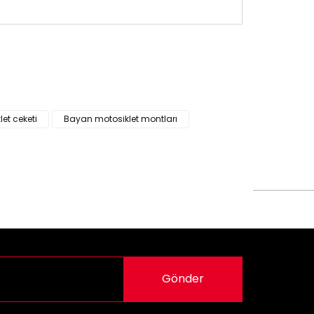
siz gördüğünüz noktaları öneri formunu kullanarak
n!
et ceketi
Bayan motosiklet montları
Gönder