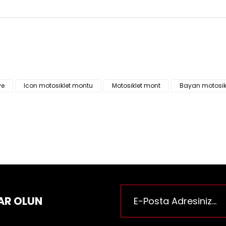
ün fiyat bilgisi, resim, ürün açıklamalarında ve diğer konularda yeter
za iletebilirsiniz.
Bu ürüne ilk yorumu siz yapı
e önerileriniz için teşekkür ederiz.
n resmi kalitesiz, bozuk veya görüntülenemiyor.
Yorum Yaz
ye
Icon motosiklet montu
Motosiklet mont
Bayan motosikl
n açıklamasında eksik bilgiler bulunuyor.
n bilgilerinde hatalar bulunuyor.
n fiyatı diğer sitelerden daha pahalı.
rüne benzer farklı alternatifler olmalı.
AR OLUN
Gönder