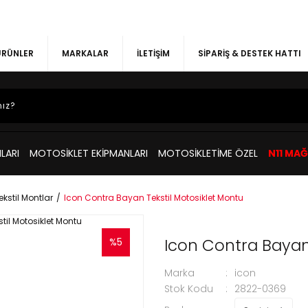
 ÜRÜNLER
MARKALAR
İLETİŞİM
SİPARİŞ & DESTEK HATTI
LARI
MOTOSİKLET EKİPMANLARI
MOTOSİKLETİME ÖZEL
N11 MA
ekstil Montlar
Icon Contra Bayan Tekstil Motosiklet Montu
Icon Contra Bayan 
%5
Marka
icon
Stok Kodu
2822-0369