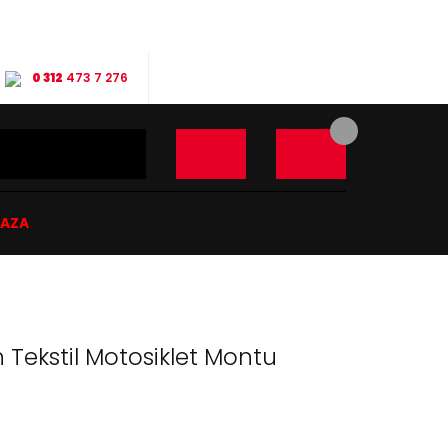
0 312
473 7 276
ĞAZA
Tekstil Motosiklet Montu