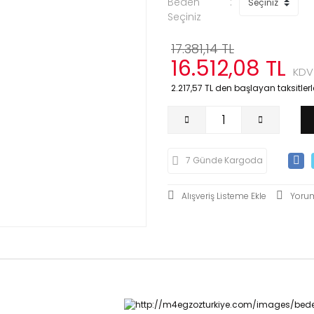
Beden
Seçiniz
17.381,14 TL
16.512,08 TL
KDV
2.217,57 TL den başlayan taksitlerle
7 Günde Kargoda
Yoru