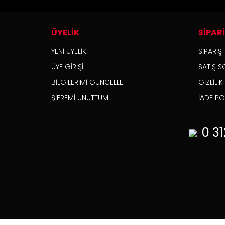
ÜYELİK
SİPAR
YENİ ÜYELİK
SİPARİŞ 
ÜYE GİRİŞİ
SATIŞ S
BİLGİLERİMİ GÜNCELLE
GİZLİLİ
ŞİFREMİ UNUTTUM
İADE POL
0 31