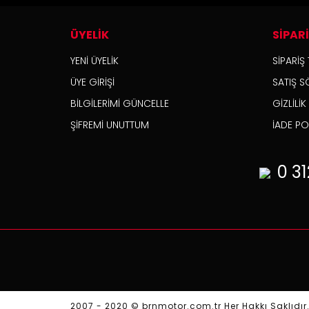
ÜYELİK
SİPAR
YENİ ÜYELİK
SİPARİŞ 
ÜYE GİRİŞİ
SATIŞ S
BİLGİLERİMİ GÜNCELLE
GİZLİLİ
ŞİFREMİ UNUTTUM
İADE POL
0 31
2007 - 2020 © brnmotor.com.tr Her Hakkı Saklıdır