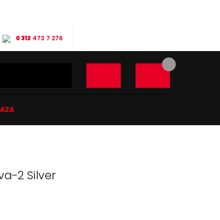
0 312
473 7 276
ĞAZA
a-2 Silver