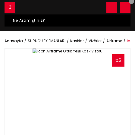
Anasayfa
SÜRÜCÜ EKİPMANLARI
Kasklar
Vizörler
Airframe
icon
%5