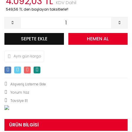
4.092,03 TL
KDV Dahil
549,56 TL den başlayan taksitlerle!!
SEPETE EKLE
HEMEN AL
Aynı gün kargo
Yorum Yaz
Tavsiye Et
ÜRÜN BILGISI