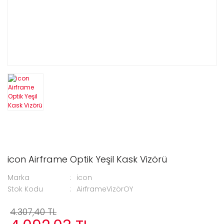
icon Airframe Optik Yeşil Kask Vizörü
Marka
icon
Stok Kodu
AirframeVizörOY
4.307,40 TL