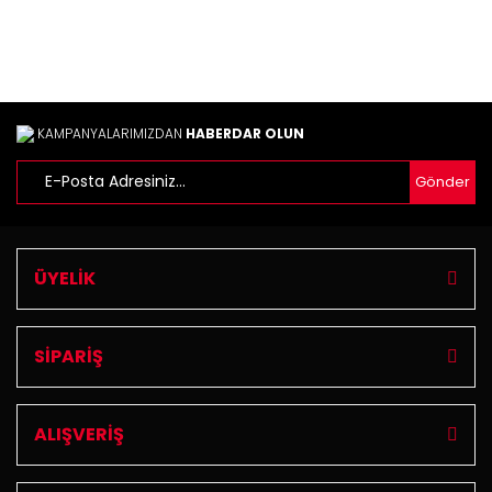
Ürün fiyatı diğer sitelerden daha pahalı.
Bu ürüne benzer farklı alternatifler olmalı.
KAMPANYALARIMIZDAN
HABERDAR OLUN
Gönder
Gönder
ÜYELİK
SİPARİŞ
ALIŞVERİŞ