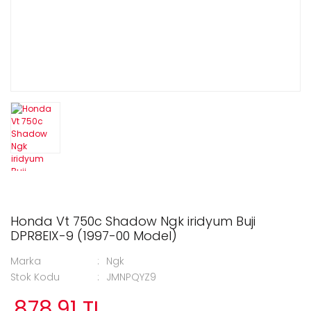
Honda Vt 750c Shadow Ngk iridyum Buji
DPR8EIX-9 (1997-00 Model)
Marka
Ngk
Stok Kodu
JMNPQYZ9
878,91 TL