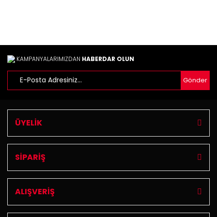
Ürün fiyatı diğer sitelerden daha pahalı.
Bu ürüne benzer farklı alternatifler olmalı.
KAMPANYALARIMIZDAN
HABERDAR OLUN
Gönder
Gönder
ÜYELİK
SİPARİŞ
ALIŞVERİŞ