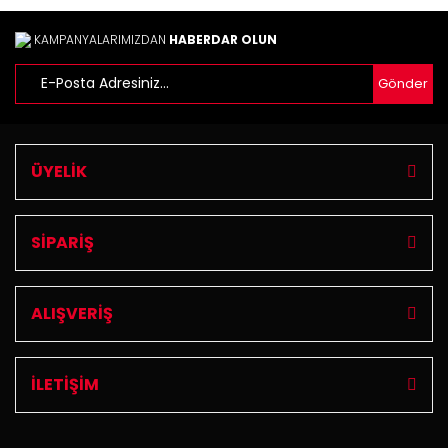
Ürün fiyatı diğer sitelerden daha pahalı.
Bu ürüne benzer farklı alternatifler olmalı.
KAMPANYALARIMIZDAN
HABERDAR OLUN
Gönder
Gönder
ÜYELİK
SİPARİŞ
ALIŞVERİŞ
İLETİŞİM