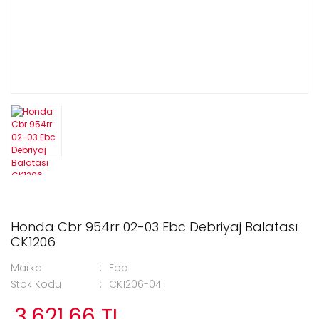
Honda Cbr 954rr 02-03 Ebc Debriyaj Balatası
CK1206
Marka
Ebc
Stok Kodu
CK1206-04
3.621,66 TL