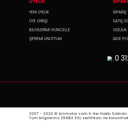
ÜYELİK
SİPAR
YENİ ÜYELİK
SİPARİŞ 
ÜYE GİRİŞİ
SATIŞ S
BİLGİLERİMİ GÜNCELLE
GİZLİLİ
ŞİFREMİ UNUTTUM
İADE POL
0 31
2007 - 2020 © brnmotor.com.tr Her Hakkı Saklıdır
Tüm bilgileriniz 256Bit SSL sertifikası ile korunma