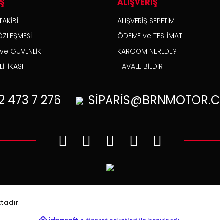
İŞ
ALIŞVERİŞ
TAKİBİ
ALIŞVERİŞ SEPETİM
ÖZLEŞMESİ
ÖDEME ve TESLİMAT
K ve GÜVENLİK
KARGOM NEREDE?
İTİKASI
HAVALE BİLDİR
2
473 7 276
SİPARİS@BRNMOTOR.C
.
ktadır.
ile
ideasoft