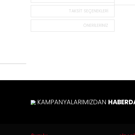
TAKSIT SEÇENEKLERI
Bu ürün
tarafımı
ÖNERILERINIZ
Görüş v
Ürü
Ürü
Ürü
Ürü
Bu ü
KAMPANYALARIMIZDAN
HABERD