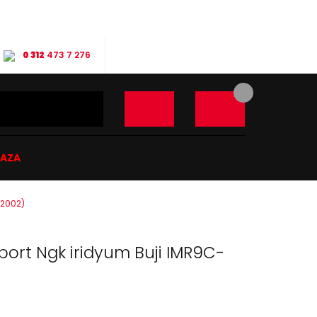
0 312
473 7 276
ĞAZA
(2002)
ort Ngk iridyum Buji IMR9C-