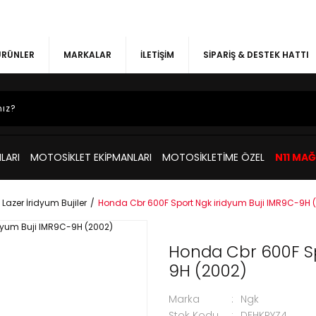
 ÜRÜNLER
MARKALAR
İLETİŞİM
SİPARİŞ & DESTEK HATTI
LARI
MOTOSİKLET EKİPMANLARI
MOTOSİKLETİME ÖZEL
N11 MA
Lazer İridyum Bujiler
Honda Cbr 600F Sport Ngk iridyum Buji IMR9C-9H 
Honda Cbr 600F Sp
9H (2002)
Marka
Ngk
Stok Kodu
DFHKRYZ4