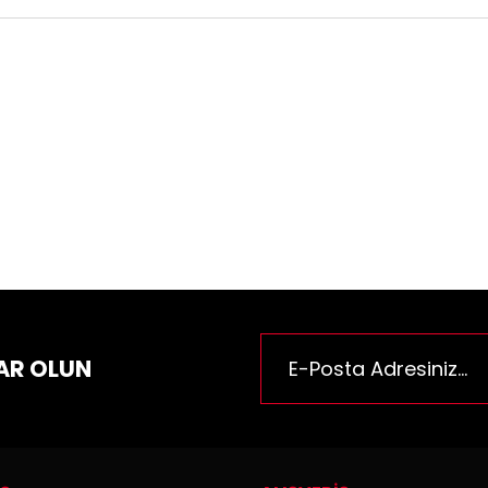
ün fiyat bilgisi, resim, ürün açıklamalarında ve diğer konularda yeter
za iletebilirsiniz.
Bu ürüne ilk yorumu siz yapı
e önerileriniz için teşekkür ederiz.
n resmi kalitesiz, bozuk veya görüntülenemiyor.
Yorum Yaz
n açıklamasında eksik bilgiler bulunuyor.
n bilgilerinde hatalar bulunuyor.
n fiyatı diğer sitelerden daha pahalı.
rüne benzer farklı alternatifler olmalı.
AR OLUN
Gönder