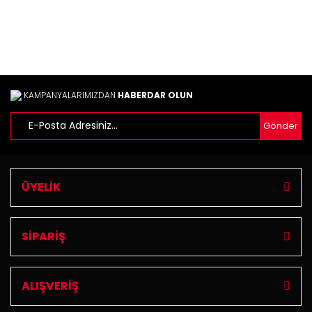
Ürün fiyatı diğer sitelerden daha pahalı.
Bu ürüne benzer farklı alternatifler olmalı.
KAMPANYALARIMIZDAN
HABERDAR OLUN
Gönder
Gönder
ÜYELİK
SİPARİŞ
ALIŞVERİŞ