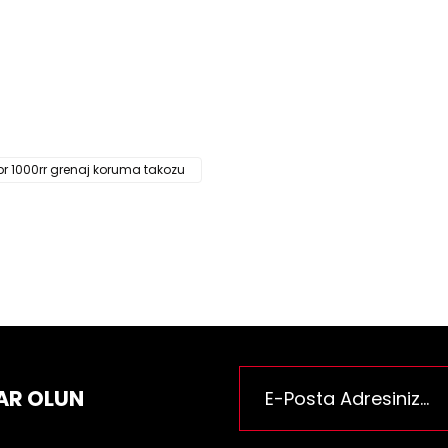
za iletebilirsiniz.
Bu ürüne ilk yorumu siz yapı
e önerileriniz için teşekkür ederiz.
n resmi kalitesiz, bozuk veya görüntülenemiyor.
Yorum Yaz
n açıklamasında eksik bilgiler bulunuyor.
n bilgilerinde hatalar bulunuyor.
n fiyatı diğer sitelerden daha pahalı.
r 1000rr grenaj koruma takozu
rüne benzer farklı alternatifler olmalı.
Gönder
AR OLUN