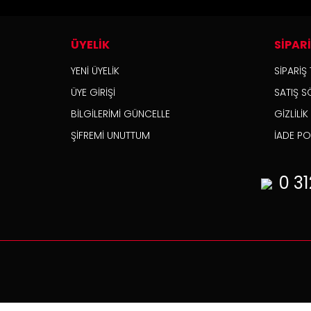
ÜYELİK
SİPAR
YENİ ÜYELİK
SİPARİŞ 
ÜYE GİRİŞİ
SATIŞ S
BİLGİLERİMİ GÜNCELLE
GİZLİLİ
ŞİFREMİ UNUTTUM
İADE POL
0 31