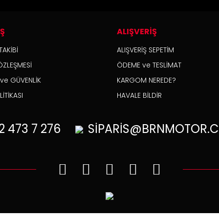
İŞ
ALIŞVERİŞ
TAKİBİ
ALIŞVERİŞ SEPETİM
ÖZLEŞMESİ
ÖDEME ve TESLİMAT
K ve GÜVENLİK
KARGOM NEREDE?
İTİKASI
HAVALE BİLDİR
2
473 7 276
SİPARİS@BRNMOTOR.C