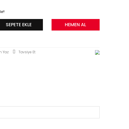
e!!
SEPETE EKLE
HEMEN AL
m Yaz
Tavsiye Et
siz gördüğünüz noktaları öneri formunu kullanarak