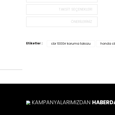
tarafımı
Görüş v
TAKSIT SEÇENEKLERI
Ürü
ÖNERILERINIZ
Ürü
Ürü
Ürü
Etiketler :
cbr 1000rr koruma takozu
honda cb
Bu ü
KAMPANYALARIMIZDAN
HABERD