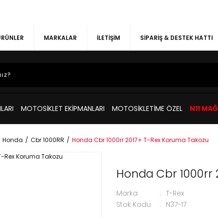
 ÜRÜNLER
MARKALAR
İLETİŞİM
SİPARİŞ & DESTEK HATTI
LARI
MOTOSİKLET EKİPMANLARI
MOTOSİKLETİME ÖZEL
N11 MA
Honda
Cbr 1000RR
Honda Cbr 1000rr 2017+ T-Rex Koruma Takozu
Honda Cbr 1000rr
Marka
T-Rex
Stok Kodu
N37-17