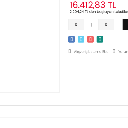
16.412,83 TL
2.204,24 TL den başlayan taksitlerl
Yoru
ün fiyat bilgisi, resim, ürün açıklamalarında ve diğer konularda yeter