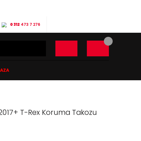
0 312
473 7 276
ĞAZA
 2017+ T-Rex Koruma Takozu