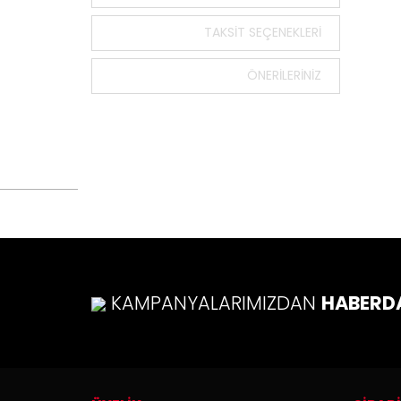
Bu ürün
tarafımı
TAKSIT SEÇENEKLERI
Görüş v
ÖNERILERINIZ
Ürü
Ürü
Ürü
Ürü
Bu ü
KAMPANYALARIMIZDAN
HABERD