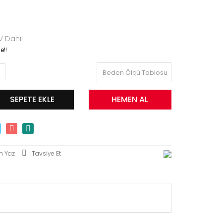
 Dahil
e!!
Beden Ölçü Tablosu
SEPETE EKLE
HEMEN AL
m Yaz
Tavsiye Et