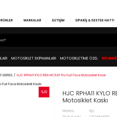
 ÜRÜNLER
MARKALAR
İLETİŞİM
SİPARİŞ & DESTEK HATTI
LARI
MOTOSİKLET EKİPMANLARI
MOTOSİKLETİME ÖZEL
N11 MA
1 SERİES
HJC RPHA11 KYLO REN MC5SF Pro Full Face Motosiklet Kaskı
HJC RPHA11 KYLO R
%10
Motosiklet Kaskı
Marka
Hjc
Stok Kodu
CFGHM459