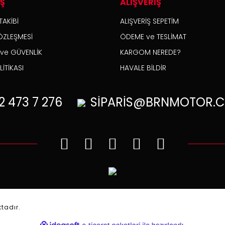
İŞ
ALIŞVERİŞ
TAKİBİ
ALIŞVERİŞ SEPETİM
ÖZLEŞMESİ
ÖDEME ve TESLİMAT
K ve GÜVENLİK
KARGOM NEREDE?
İTİKASI
HAVALE BİLDİR
2
473 7 276
SİPARİS@BRNMOTOR.C
.
ktadır.
ile
ideasoft