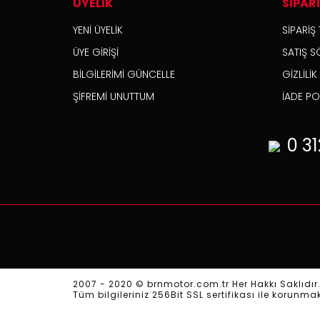
ÜYELİK
SİPAR
YENİ ÜYELİK
SİPARİŞ 
ÜYE GİRİŞİ
SATIŞ S
BİLGİLERİMİ GÜNCELLE
GİZLİLİ
ŞİFREMİ UNUTTUM
İADE POL
0 31
2007 - 2020 © brnmotor.com.tr Her Hakkı Saklıdır
Tüm bilgileriniz 256Bit SSL sertifikası ile korunma