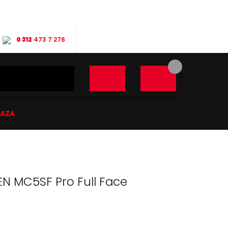
0 312
473 7 276
ĞAZA
EN MC5SF Pro Full Face