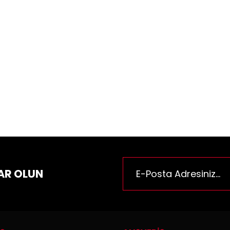
ün fiyat bilgisi, resim, ürün açıklamalarında ve diğer konularda yeter
za iletebilirsiniz.
Bu ürüne ilk yorumu siz yapı
e önerileriniz için teşekkür ederiz.
n resmi kalitesiz, bozuk veya görüntülenemiyor.
Yorum Yaz
n açıklamasında eksik bilgiler bulunuyor.
n bilgilerinde hatalar bulunuyor.
n fiyatı diğer sitelerden daha pahalı.
rüne benzer farklı alternatifler olmalı.
AR OLUN
Gönder