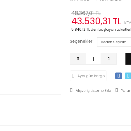
48.367,01 TL
43.530,31 TL
KDV
5.846,12 TL den başlayan taksitlerl
Seçenekler
Aynı gün kargo
Yoru