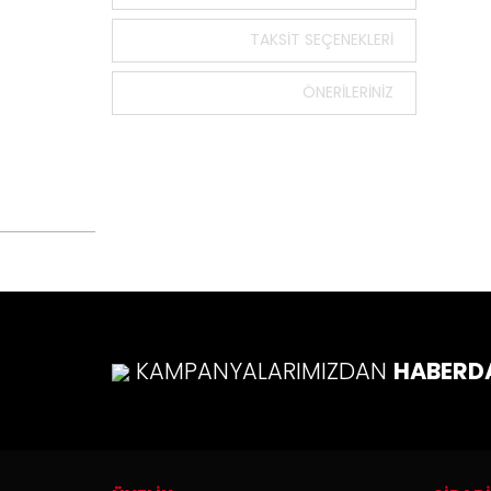
Bu ürün
tarafımı
TAKSIT SEÇENEKLERI
Görüş v
ÖNERILERINIZ
Ürü
Ürü
Ürü
Ürü
Bu ü
KAMPANYALARIMIZDAN
HABERD