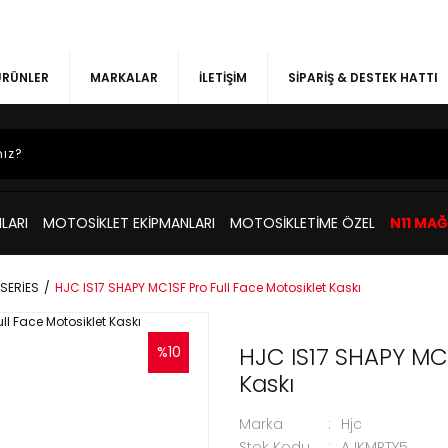
 ÜRÜNLER
MARKALAR
İLETİŞİM
SİPARİŞ & DESTEK HATTI
LARI
MOTOSİKLET EKİPMANLARI
MOTOSİKLETİME ÖZEL
N11 MA
 SERİES
HJC IS17 SHAPY MC1SF Pro Full Face Motosiklet Kaskı
HJC IS17 SHAPY MC1
%10
Kaskı
Marka
Hjc
Stok Kodu
AJKMRTY5