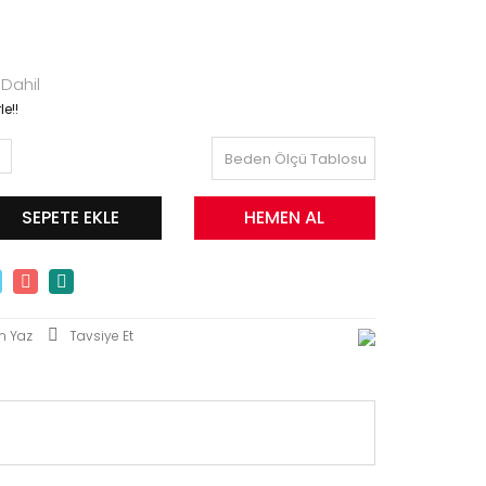
Dahil
e!!
Beden Ölçü Tablosu
SEPETE EKLE
HEMEN AL
m Yaz
Tavsiye Et