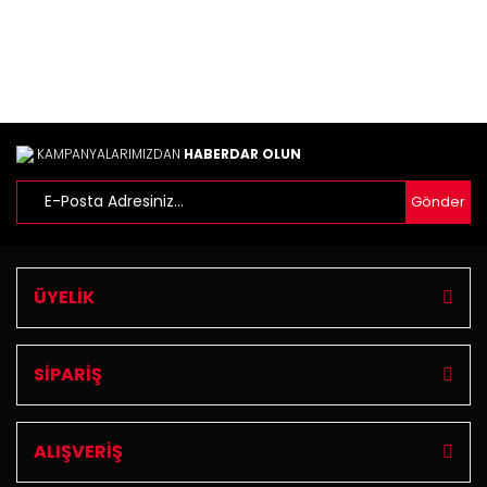
Yorum Yaz
Ürün resmi kalitesiz, bozuk veya görüntülenemiyor.
Ürün açıklamasında eksik bilgiler bulunuyor.
Ürün bilgilerinde hatalar bulunuyor.
Ürün fiyatı diğer sitelerden daha pahalı.
Bu ürüne benzer farklı alternatifler olmalı.
KAMPANYALARIMIZDAN
HABERDAR OLUN
Gönder
Gönder
ÜYELİK
SİPARİŞ
ALIŞVERİŞ