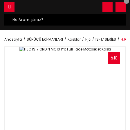
Anasayfa
SÜRÜCÜ EKİPMANLARI
Kasklar
Hjc
IS-17 SERİES
HJC I
%10