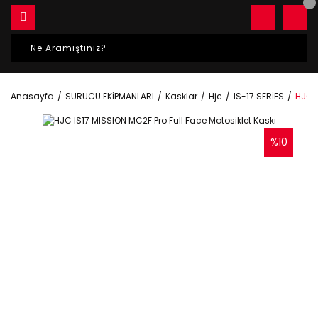
Anasayfa
SÜRÜCÜ EKİPMANLARI
Kasklar
Hjc
IS-17 SERİES
HJC I
%10