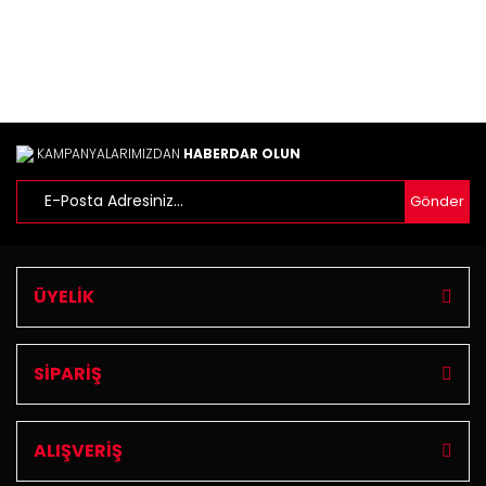
Yorum Yaz
Ürün resmi kalitesiz, bozuk veya görüntülenemiyor.
Ürün açıklamasında eksik bilgiler bulunuyor.
Ürün bilgilerinde hatalar bulunuyor.
Ürün fiyatı diğer sitelerden daha pahalı.
Bu ürüne benzer farklı alternatifler olmalı.
KAMPANYALARIMIZDAN
HABERDAR OLUN
Gönder
Gönder
ÜYELİK
SİPARİŞ
ALIŞVERİŞ