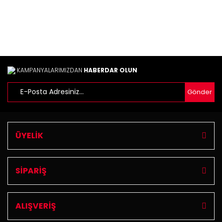
Yorum Yaz
Ürün resmi kalitesiz, bozuk veya görüntülenemiyor.
Ürün açıklamasında eksik bilgiler bulunuyor.
Ürün bilgilerinde hatalar bulunuyor.
Ürün fiyatı diğer sitelerden daha pahalı.
Bu ürüne benzer farklı alternatifler olmalı.
KAMPANYALARIMIZDAN
HABERDAR OLUN
Gönder
Gönder
ÜYELİK
SİPARİŞ
ALIŞVERİŞ