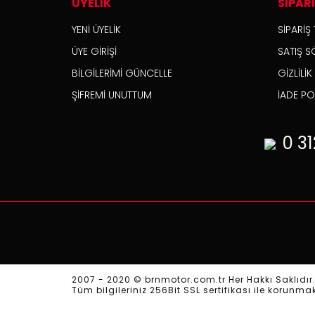
ÜYELİK
SİPAR
YENİ ÜYELİK
SİPARİŞ 
ÜYE GİRİŞİ
SATIŞ S
BİLGİLERİMİ GÜNCELLE
GİZLİLİ
ŞİFREMİ UNUTTUM
İADE POL
0 31
2007 - 2020 © brnmotor.com.tr Her Hakkı Saklıdır
Tüm bilgileriniz 256Bit SSL sertifikası ile korunma