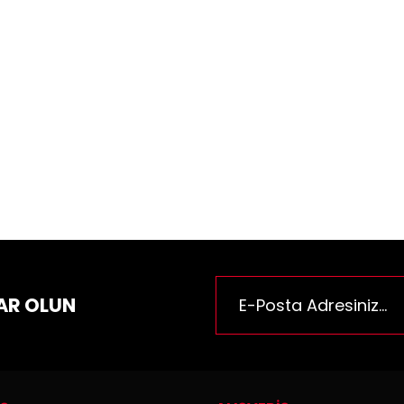
ün fiyat bilgisi, resim, ürün açıklamalarında ve diğer konularda yeter
za iletebilirsiniz.
Bu ürüne ilk yorumu siz yapı
e önerileriniz için teşekkür ederiz.
n resmi kalitesiz, bozuk veya görüntülenemiyor.
Yorum Yaz
n açıklamasında eksik bilgiler bulunuyor.
n bilgilerinde hatalar bulunuyor.
n fiyatı diğer sitelerden daha pahalı.
rüne benzer farklı alternatifler olmalı.
AR OLUN
Gönder