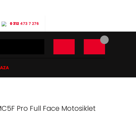
0 312
473 7 276
ĞAZA
C5F Pro Full Face Motosiklet