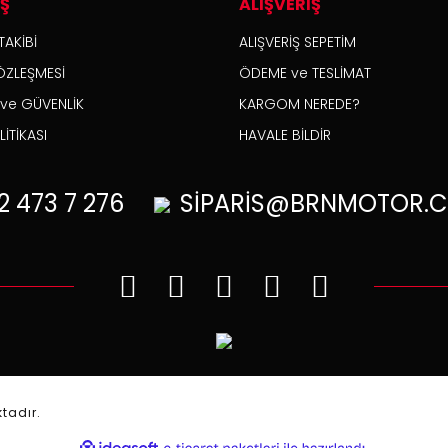
İŞ
ALIŞVERİŞ
TAKİBİ
ALIŞVERİŞ SEPETİM
ÖZLEŞMESİ
ÖDEME ve TESLİMAT
K ve GÜVENLİK
KARGOM NEREDE?
İTİKASI
HAVALE BİLDİR
2
473 7 276
SİPARİS@BRNMOTOR.C
.
ktadır.
ile
ideasoft