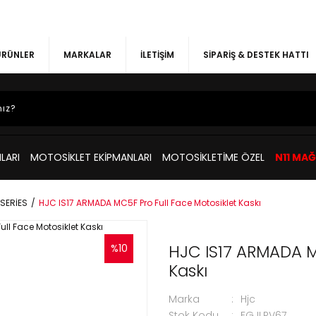
 ÜRÜNLER
MARKALAR
İLETİŞİM
SİPARİŞ & DESTEK HATTI
LARI
MOTOSİKLET EKİPMANLARI
MOTOSİKLETİME ÖZEL
N11 MA
 SERİES
HJC IS17 ARMADA MC5F Pro Full Face Motosiklet Kaskı
HJC IS17 ARMADA M
%10
Kaskı
Marka
Hjc
Stok Kodu
FGJLPV67