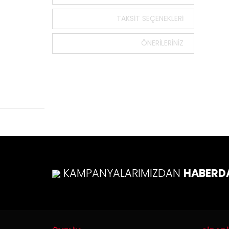
Bu ürün
tarafımı
TAKSIT SEÇENEKLERI
Görüş v
ÖNERILERINIZ
Ürü
Ürü
Ürü
Ürü
Bu ü
KAMPANYALARIMIZDAN
HABERD