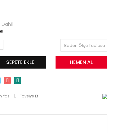
 Dahil
!!
Beden Ölçü Tablosu
SEPETE EKLE
HEMEN AL
m Yaz
Tavsiye Et