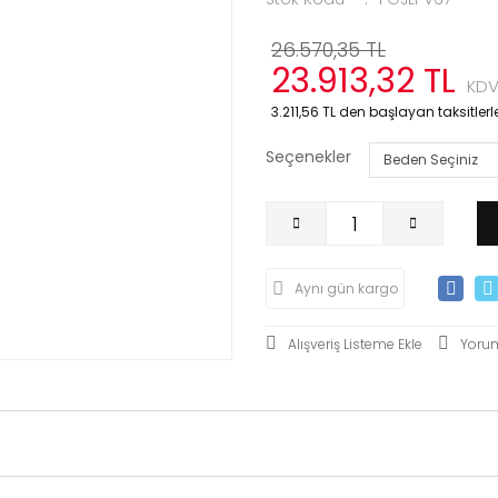
26.570,35 TL
23.913,32 TL
KDV
3.211,56 TL den başlayan taksitlerle
Seçenekler
Aynı gün kargo
Yoru