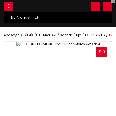
Anasayfa
SÜRÜCÜ EKİPMANLARI
Kasklar
Hjc
FG-17 SERİES
HJC 
%10