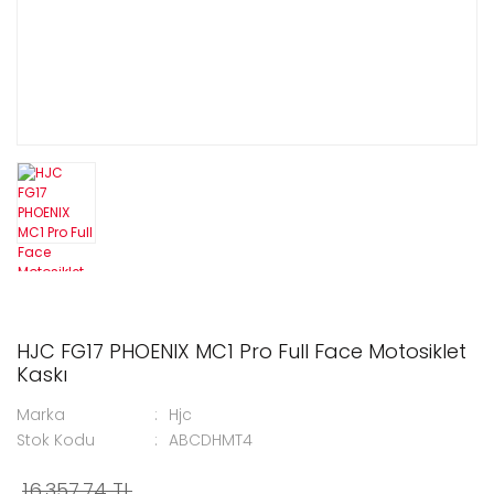
HJC FG17 PHOENIX MC1 Pro Full Face Motosiklet
Kaskı
Marka
Hjc
Stok Kodu
ABCDHMT4
16.357,74 TL