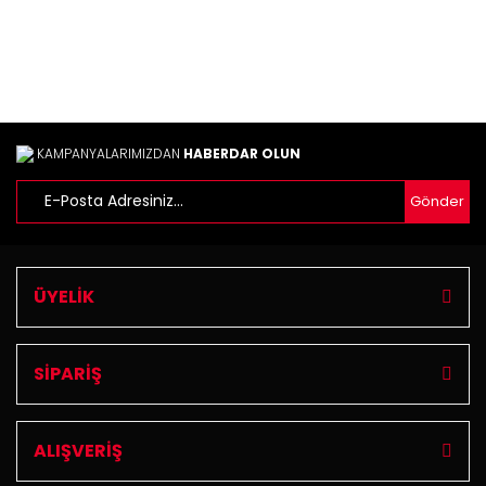
Yorum Yaz
Ürün resmi kalitesiz, bozuk veya görüntülenemiyor.
Ürün açıklamasında eksik bilgiler bulunuyor.
Ürün bilgilerinde hatalar bulunuyor.
Ürün fiyatı diğer sitelerden daha pahalı.
Bu ürüne benzer farklı alternatifler olmalı.
KAMPANYALARIMIZDAN
HABERDAR OLUN
Gönder
Gönder
ÜYELİK
SİPARİŞ
ALIŞVERİŞ