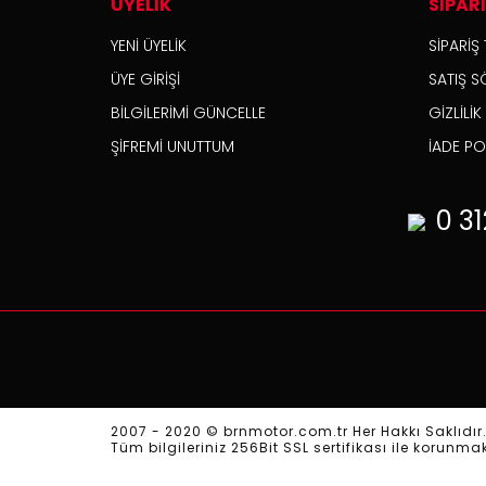
ÜYELİK
SİPAR
YENİ ÜYELİK
SİPARİŞ 
ÜYE GİRİŞİ
SATIŞ S
BİLGİLERİMİ GÜNCELLE
GİZLİLİ
ŞİFREMİ UNUTTUM
İADE POL
0 31
2007 - 2020 © brnmotor.com.tr Her Hakkı Saklıdır
Tüm bilgileriniz 256Bit SSL sertifikası ile korunma