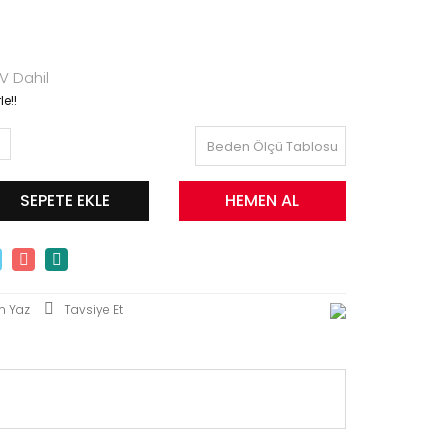
V Dahil
e!!
Beden Ölçü Tablosu
SEPETE EKLE
HEMEN AL
m Yaz
Tavsiye Et