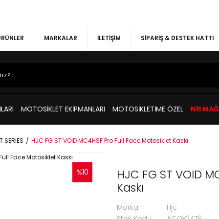
 ÜRÜNLER
MARKALAR
İLETİŞİM
SİPARİŞ & DESTEK HATTI
LARI
MOTOSİKLET EKİPMANLARI
MOTOSİKLETİME ÖZEL
N11 MA
T SERİES
HJC FG ST VOID MC4HSF Pro Full Face Motosiklet Kaskı
HJC FG ST VOID MC
%10
Kaskı
Marka
Hjc
Stok Kodu
ACQY2479