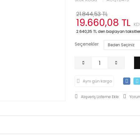
21.844,53 TL
19.660,08 TL
KD
2.640,35 TL den başlayan taksitlerl
Seçenekler
Aynı gün kargo
Yoru