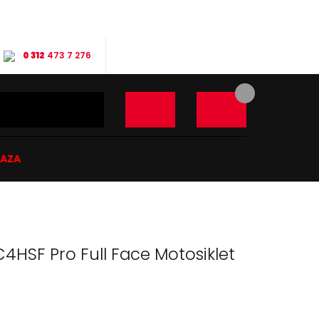
0 312
473 7 276
ĞAZA
4HSF Pro Full Face Motosiklet