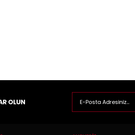
ün fiyat bilgisi, resim, ürün açıklamalarında ve diğer konularda yeter
za iletebilirsiniz.
Bu ürüne ilk yorumu siz yapı
e önerileriniz için teşekkür ederiz.
n resmi kalitesiz, bozuk veya görüntülenemiyor.
Yorum Yaz
n açıklamasında eksik bilgiler bulunuyor.
n bilgilerinde hatalar bulunuyor.
n fiyatı diğer sitelerden daha pahalı.
rüne benzer farklı alternatifler olmalı.
AR OLUN
Gönder