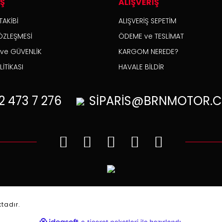
İŞ
ALIŞVERİŞ
TAKİBİ
ALIŞVERİŞ SEPETİM
ÖZLEŞMESİ
ÖDEME ve TESLİMAT
K ve GÜVENLİK
KARGOM NEREDE?
İTİKASI
HAVALE BİLDİR
2
473 7 276
SİPARİS@BRNMOTOR.C
.
ktadır.
ile
ideasoft