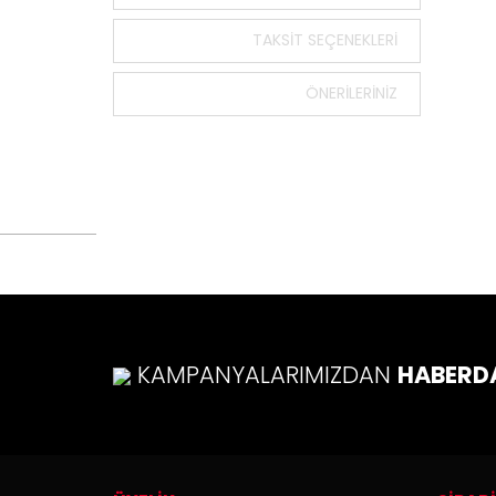
Bu ürün
tarafımı
TAKSIT SEÇENEKLERI
Görüş v
ÖNERILERINIZ
Ürü
Ürü
Ürü
Ürü
Bu ü
KAMPANYALARIMIZDAN
HABERD