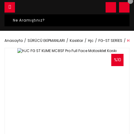
Anasayfa
SÜRÜCÜ EKİPMANLARI
Kasklar
Hjc
FG-ST SERİES
HJC
%10