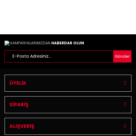
Yorum Yaz
Ürün resmi kalitesiz, bozuk veya görüntülenemiyor.
Ürün açıklamasında eksik bilgiler bulunuyor.
Ürün bilgilerinde hatalar bulunuyor.
Ürün fiyatı diğer sitelerden daha pahalı.
Bu ürüne benzer farklı alternatifler olmalı.
KAMPANYALARIMIZDAN
HABERDAR OLUN
Gönder
Gönder
ÜYELİK
SİPARİŞ
ALIŞVERİŞ