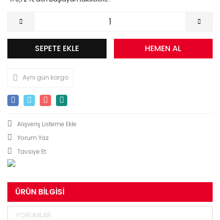
SEPETE EKLE
HEMEN AL
Aynı gün kargo
Yorum Yaz
Tavsiye Et
ÜRÜN BILGISI
YORUMLAR