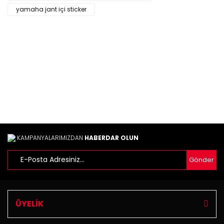
Ürün bilgilerinde hatalar bulunuyor.
yamaha jant içi sticker
Ürün fiyatı diğer sitelerden daha pahalı.
Bu ürüne benzer farklı alternatifler olmalı.
Gönder
KAMPANYALARIMIZDAN
HABERDAR OLUN
Gönder
ÜYELİK