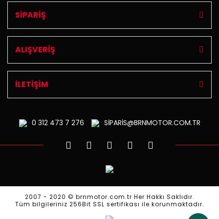
SİPARİŞ
ALIŞVERİŞ
İLETİŞİM
0 312
473 7 276
SİPARİS@BRNMOTOR.COM.TR
2007 - 2020 © brnmotor.com.tr Her Hakkı Saklıdır.
Tüm bilgileriniz 256Bit SSL sertifikası ile korunmaktadır.