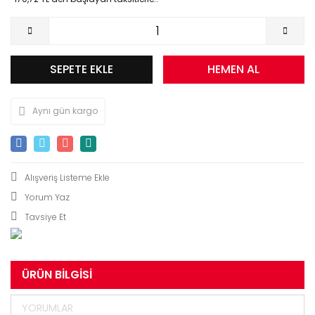
SEPETE EKLE
HEMEN AL
Aynı gün kargo
Yorum Yaz
Tavsiye Et
ÜRÜN BILGISI
YORUMLAR