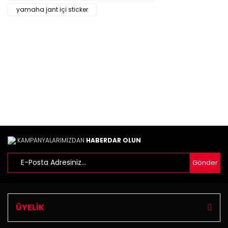
Ürün bilgilerinde hatalar bulunuyor.
yamaha jant içi sticker
Ürün fiyatı diğer sitelerden daha pahalı.
Bu ürüne benzer farklı alternatifler olmalı.
Gönder
KAMPANYALARIMIZDAN
HABERDAR OLUN
Gönder
ÜYELİK