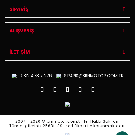
SİPARİŞ
ALIŞVERİŞ
İLETİŞİM
0 312
473 7 276
SİPARİS@BRNMOTOR.COM.TR
2007 - 2020 © brnmotor.com.tr Her Hakkı Saklıdır.
Tüm bilgileriniz 256Bit SSL sertifikası ile korunmaktadır.