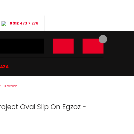
0 312
473 7 276
ĞAZA
z - Karbon
roject Oval Slip On Egzoz -