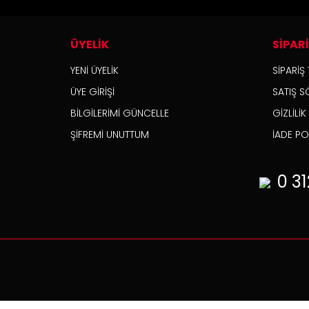
ÜYELİK
SİPAR
YENİ ÜYELİK
SİPARİŞ 
ÜYE GİRİŞİ
SATIŞ S
BİLGİLERİMİ GÜNCELLE
GİZLİLİ
ŞİFREMİ UNUTTUM
İADE POL
0 31