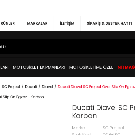
 ÜRÜNLER
MARKALAR
İLETİŞİM
SİPARİŞ & DESTEK HATTI
LARI
MOTOSİKLET EKİPMANLARI
MOTOSİKLETİME ÖZEL
N11 MA
SC Project
Ducati
Diavel
Ducati Diavel SC Project Oval Slip On Egzo
Ducati Diavel SC P
Karbon
Marka
SC Project
Stok Kodu
D08-01C