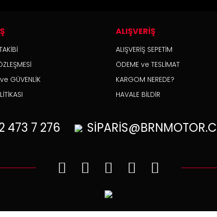
İŞ
ALIŞVERİŞ
TAKİBİ
ALIŞVERİŞ SEPETİM
ÖZLEŞMESİ
ÖDEME ve TESLİMAT
K ve GÜVENLİK
KARGOM NEREDE?
İTİKASI
HAVALE BİLDİR
2
473 7 276
SİPARİS@BRNMOTOR.C