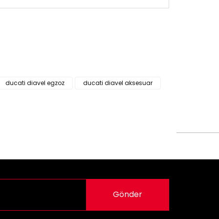
siz gördüğünüz noktaları öneri formunu kullanarak
n!
ducati diavel egzoz
ducati diavel aksesuar
Gönder