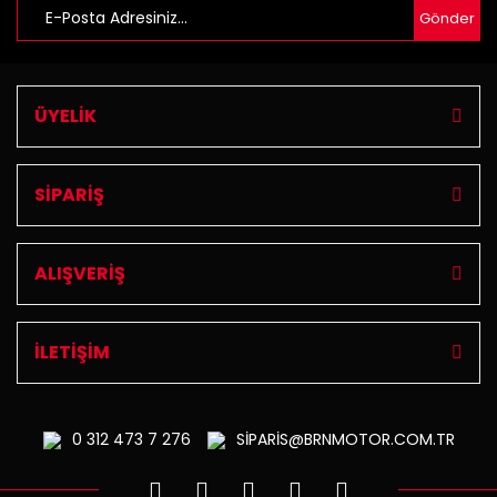
Gönder
ÜYELİK
SİPARİŞ
ALIŞVERİŞ
İLETİŞİM
0 312
473 7 276
SİPARİS@BRNMOTOR.COM.TR