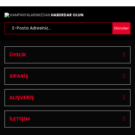
Ürün fiyatı diğer sitelerden daha pahalı.
Bu ürüne benzer farklı alternatifler olmalı.
KAMPANYALARIMIZDAN
HABERDAR OLUN
Gönder
Gönder
ÜYELİK
SİPARİŞ
ALIŞVERİŞ
İLETİŞİM