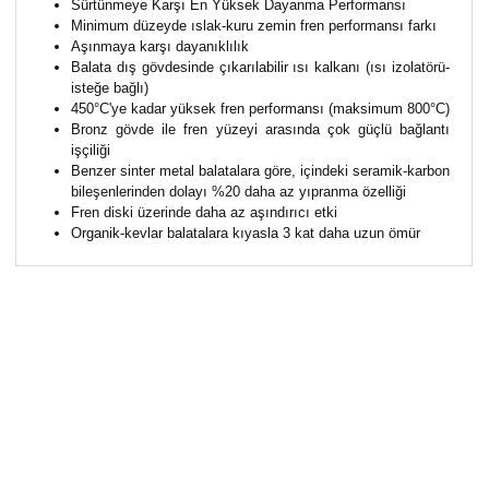
Sürtünmeye Karşı En Yüksek Dayanma Performansı
Minimum düzeyde ıslak-kuru zemin fren performansı farkı
Aşınmaya karşı dayanıklılık
Balata dış gövdesinde çıkarılabilir ısı kalkanı (ısı izolatörü-
isteğe bağlı)
450°C'ye kadar yüksek fren performansı (maksimum 800°C)
Bronz gövde ile fren yüzeyi arasında çok güçlü bağlantı
işçiliği
Benzer sinter metal balatalara göre, içindeki seramik-karbon
bileşenlerinden dolayı %20 daha az yıpranma özelliği
Fren diski üzerinde daha az aşındırıcı etki
Organik-kevlar balatalara kıyasla 3 kat daha uzun ömür
Bu ürünün fiyat bilgisi, resim, ürün açıklamalarında ve
diğer konularda yetersiz gördüğünüz noktaları öneri
Bu ürüne ilk yorumu siz yapın!
formunu kullanarak tarafımıza iletebilirsiniz.
Görüş ve önerileriniz için teşekkür ederiz.
Yorum Yaz
Ürün resmi kalitesiz, bozuk veya görüntülenemiyor.
Ürün açıklamasında eksik bilgiler bulunuyor.
Ürün bilgilerinde hatalar bulunuyor.