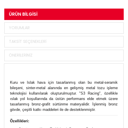
ÜRÜN BILGISI
YORUMLAR
TAKSIT SEÇENEKLERI
ÖNERILERINIZ
Kuru ve Islak hava için tasarlanmış olan bu metal-seramik
bileşeni, sinter-metal alanında en gelişmiş metal tozu işleme
teknolojisi kullanılarak oluşturulmuştur. "S3 Racing", özellikle
ıslak yol koşullarında da üstün performans elde etmek üzere
tasarlanmış bronz-grafit sürtünme materyalidir. İşlenmiş bronz
gövde, çeşitli katkı maddeleri ile de desteklenmiştir.
Özellikleri: