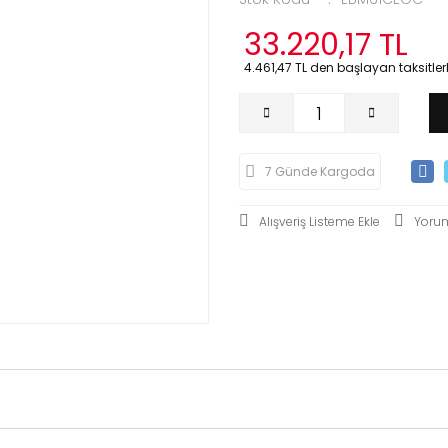
33.220,17 TL
4.461,47 TL den başlayan taksitlerl
7 Günde Kargoda
Yoru