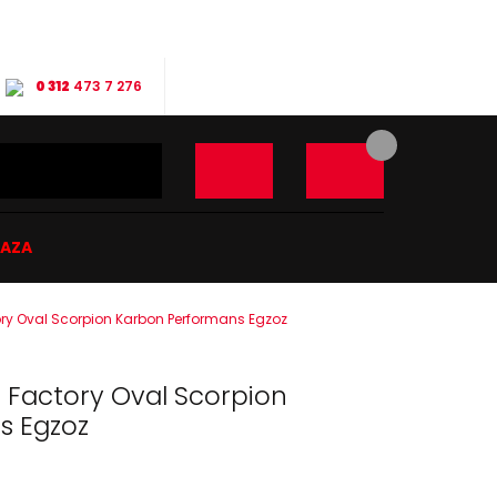
0 312
473 7 276
ĞAZA
y Oval Scorpion Karbon Performans Egzoz
Factory Oval Scorpion
s Egzoz