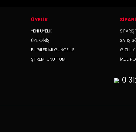
ÜYELİK
SİPAR
YENİ ÜYELİK
SİPARİŞ 
ÜYE GİRİŞİ
SATIŞ S
BİLGİLERİMİ GÜNCELLE
GİZLİLİ
ŞİFREMİ UNUTTUM
İADE POL
0 31