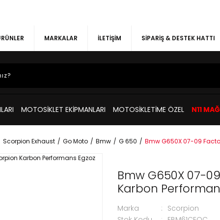
 ÜRÜNLER
MARKALAR
İLETİŞİM
SİPARİŞ & DESTEK HATTI
LARI
MOTOSİKLET EKİPMANLARI
MOTOSİKLETİME ÖZEL
N11 MA
Scorpion Exhaust
Go Moto
Bmw
G 650
Bmw G650X 07-09 Factor
Bmw G650X 07-09 
Karbon Performan
Marka
Scorpion
Stok Kodu
EBM61CEOC