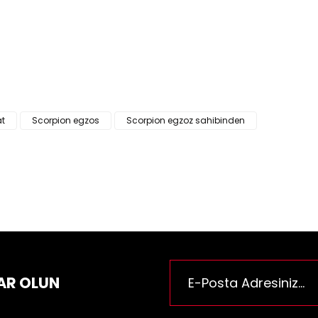
ün fiyat bilgisi, resim, ürün açıklamalarında ve diğer konularda yeter
za iletebilirsiniz.
Bu ürüne ilk yorumu siz yapı
e önerileriniz için teşekkür ederiz.
n resmi kalitesiz, bozuk veya görüntülenemiyor.
Yorum Yaz
n açıklamasında eksik bilgiler bulunuyor.
n bilgilerinde hatalar bulunuyor.
at
Scorpion egzos
Scorpion egzoz sahibinden
n fiyatı diğer sitelerden daha pahalı.
rüne benzer farklı alternatifler olmalı.
Gönder
AR OLUN