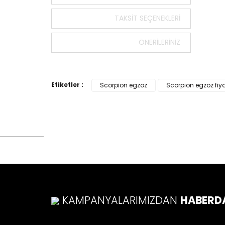
Bu ürün
tarafımı
TAKSIT SEÇENEKLERI
Görüş v
ÖNERILERINIZ
Ürü
Ürü
Ürü
Etiketler :
Scorpion egzoz
Scorpion egzoz fiy
Ürü
Bu ü
KAMPANYALARIMIZDAN
HABERD