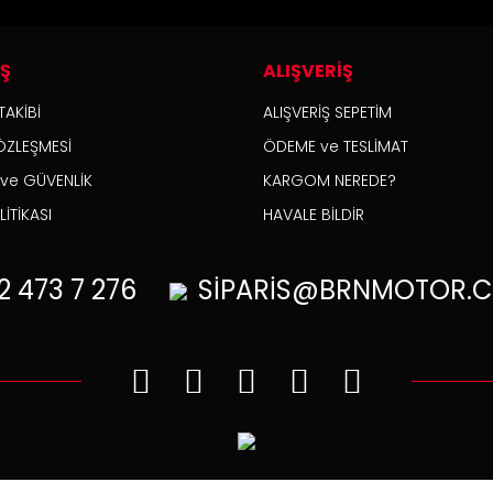
İŞ
ALIŞVERİŞ
TAKİBİ
ALIŞVERİŞ SEPETİM
ÖZLEŞMESİ
ÖDEME ve TESLİMAT
K ve GÜVENLİK
KARGOM NEREDE?
İTİKASI
HAVALE BİLDİR
2
473 7 276
SİPARİS@BRNMOTOR.C