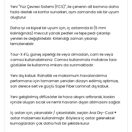
Yeni "Yüz Çevresi Sistemi (FCS)", ile çenenin alt kısmına daha
fazla destek ve konfor sunarken, aynı zamanda sıkı bir uyum
oluşturur.
Daha iyi ve kişisel bir uyum için, iç astarında ki (5 mm
kalınlığında) mevcut yanak pedleri ve tepe pedi çıkarılıp
yenileri ile değiştirilebilir. Kirlendiği zaman yıkanıp
temizlenebilir.
Tour-X 4'ü, güneş siperliği ile veya olmadan, cam ile veya
camsız kullanabilirsiniz. Camsız kullanımda motokros tarzı
gözlükler ile kullanma imkanı da sunmaktadır.
Yeni dış kabuk: Rahatlık ve maksimum havalandırma
performansı için tamamen yeniden dizayn edilmiş optimize,
son derece sert ve güçlü Süper Fiber Laminat dış kabuk.
Yeni geliştirilmiş diffüsörler ile hava akışını arttırarak, kaskın
içinde oluşan sıcak ve nemli havanın dışarı atılmasını sağlar.
İç astarı için, yıkanabilir / çıkarılabilir, seçkin Arai Dry-Cool ®
astar malzemesi kullanılmıştır. Böylece iç astar geleneksel
kumaşlardan çok daha hızlı bir şekilde kurur.