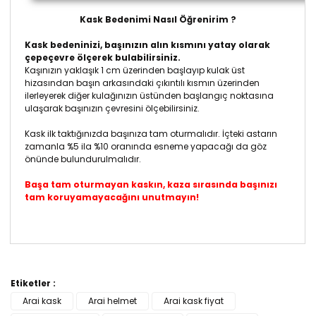
Kask Bedenimi Nasıl Öğrenirim ?
Kask bedeninizi, başınızın alın kısmını yatay olarak
çepeçevre ölçerek bulabilirsiniz.
Kaşınızın yaklaşık 1 cm üzerinden başlayıp kulak üst
hizasından başın arkasındaki çıkıntılı kısmın üzerinden
ilerleyerek diğer kulağınızın üstünden başlangıç noktasına
ulaşarak başınızın çevresini ölçebilirsiniz.
Kask ilk taktığınızda başınıza tam oturmalıdır. İçteki astarın
zamanla %5 ila %10 oranında esneme yapacağı da göz
önünde bulundurulmalıdır.
Başa tam oturmayan kaskın, kaza sırasında başınızı
tam koruyamayacağını unutmayın!
Bu ürünün fiyat bilgisi, resim, ürün açıklamalarında ve
diğer konularda yetersiz gördüğünüz noktaları öneri
Etiketler :
Bu ürüne ilk yorumu siz yapın!
formunu kullanarak tarafımıza iletebilirsiniz.
Arai kask
Arai helmet
Arai kask fiyat
Görüş ve önerileriniz için teşekkür ederiz.