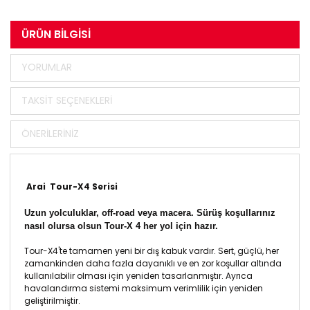
ÜRÜN BILGISI
YORUMLAR
TAKSIT SEÇENEKLERI
ÖNERILERINIZ
Arai Tour-X4 Serisi
Uzun yolculuklar, off-road veya macera. Sürüş koşullarınız
nasıl olursa olsun Tour-X 4 her yol için hazır.
Tour-X4'te tamamen yeni bir dış kabuk vardır. Sert, güçlü, her
zamankinden daha fazla dayanıklı ve en zor koşullar altında
kullanılabilir olması için yeniden tasarlanmıştır. Ayrıca
havalandırma sistemi maksimum verimlilik için yeniden
geliştirilmiştir.