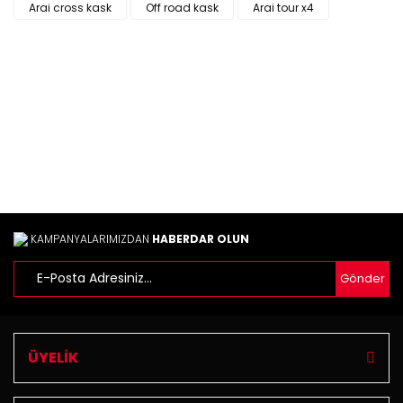
Arai cross kask
Off road kask
Arai tour x4
Yorum Yaz
Ürün resmi kalitesiz, bozuk veya görüntülenemiyor.
Ürün açıklamasında eksik bilgiler bulunuyor.
Ürün bilgilerinde hatalar bulunuyor.
Ürün fiyatı diğer sitelerden daha pahalı.
Bu ürüne benzer farklı alternatifler olmalı.
KAMPANYALARIMIZDAN
HABERDAR OLUN
Gönder
Gönder
ÜYELİK