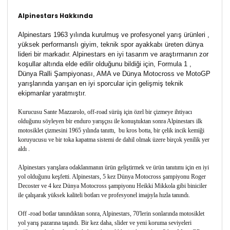
Alpinestars Hakkında
Alpinestars 1963 yılında kurulmuş ve profesyonel yarış ürünleri ,
yüksek performanslı giyim, teknik spor ayakkabı üreten dünya
lideri bir markadır. Alpinestars en iyi tasarım ve araştırmanın zor
koşullar altında elde edilir olduğunu bildiği için, Formula 1 ,
Dünya Ralli Şampiyonası, AMA ve Dünya Motocross ve MotoGP
yarışlarında yarışan en iyi sporcular için gelişmiş teknik
ekipmanlar yaratmıştır.
Kurucusu Sante Mazzarolo, off-road sürüş için özel bir çizmeye ihtiyacı
olduğunu söyleyen bir enduro yarışçısı ile konuştuktan sonra Alpinestars ilk
motosiklet çizmesini 1965 yılında tanıttı, bu kros botta, bir çelik incik kemiği
koruyucusu ve bir toka kapatma sistemi de dahil olmak üzere birçok yenilik yer
aldı .
Alpinestars yarışlara odaklanmanın ürün geliştirmek ve ürün tanıtımı için en iyi
yol olduğunu keşfetti. Alpinestars, 5 kez Dünya Motocross şampiyonu Roger
Decoster ve 4 kez Dünya Motocross şampiyonu Heikki Mikkola gibi biniciler
ile çalışarak yüksek kaliteli botları ve profesyonel imajıyla hızla tanındı.
Off -road botlar tanındıktan sonra, Alpinestars, 70'lerin sonlarında motosiklet
yol yarış pazarına taşındı. Bir kez daha, slider ve yeni koruma seviyeleri