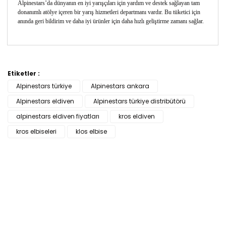
Alpinestars’da dünyanın en iyi yarışçıları için yardım ve destek sağlayan tam
donanımlı atölye içeren bir yarış hizmetleri departmanı vardır. Bu tüketici için
anında geri bildirim ve daha iyi ürünler için daha hızlı geliştirme zamanı sağlar.
Bu ürünün fiyat bilgisi, resim, ürün açıklamalarında ve
diğer konularda yetersiz gördüğünüz noktaları öneri
Etiketler :
Bu ürüne ilk yorumu siz yapın!
formunu kullanarak tarafımıza iletebilirsiniz.
Alpinestars türkiye
Alpinestars ankara
Görüş ve önerileriniz için teşekkür ederiz.
Alpinestars eldiven
Alpinestars türkiye distribütörü
Yorum Yaz
Ürün resmi kalitesiz, bozuk veya görüntülenemiyor.
alpinestars eldiven fiyatları
kros eldiven
Ürün açıklamasında eksik bilgiler bulunuyor.
kros elbiseleri
klos elbise
Ürün bilgilerinde hatalar bulunuyor.
Ürün fiyatı diğer sitelerden daha pahalı.
Bu ürüne benzer farklı alternatifler olmalı.