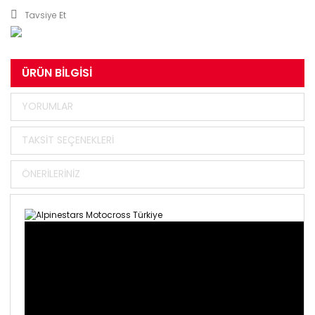
Tavsiye Et
ÜRÜN BILGISI
YORUMLAR
TAKSIT SEÇENEKLERI
ÖNERILERINIZ