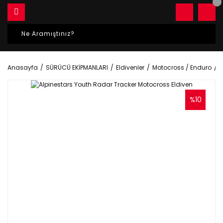
Anasayfa
SÜRÜCÜ EKİPMANLARI
Eldivenler
Motocross / Enduro
A
%10