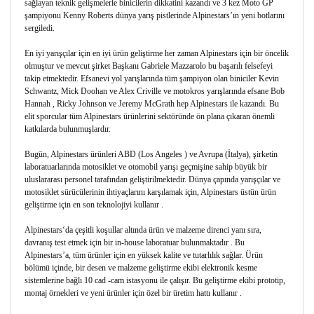
sağlayan teknik gelişmelerle binicilerin dikkatini kazandı ve 3 kez Moto GP
şampiyonu Kenny Roberts dünya yarış pistlerinde Alpinestars’ın yeni botlarını
sergiledi.
En iyi yarışçılar için en iyi ürün geliştirme her zaman Alpinestars için bir öncelik
olmuştur ve mevcut şirket Başkanı Gabriele Mazzarolo bu başarılı felsefeyi
takip etmektedir. Efsanevi yol yarışlarında tüm şampiyon olan biniciler Kevin
Schwantz, Mick Doohan ve Alex Criville ve motokros yarışlarında efsane Bob
Hannah , Ricky Johnson ve Jeremy McGrath hep Alpinestars ile kazandı. Bu
elit sporcular tüm Alpinestars ürünlerini sektöründe ön plana çıkaran önemli
katkılarda bulunmuşlardır.
Bugün, Alpinestars ürünleri ABD (Los Angeles ) ve Avrupa (İtalya), şirketin
laboratuarlarında motosiklet ve otomobil yarışı geçmişine sahip büyük bir
uluslararası personel tarafından geliştirilmektedir. Dünya çapında yarışçılar ve
motosiklet sürücülerinin ihtiyaçlarını karşılamak için, Alpinestars üstün ürün
geliştirme için en son teknolojiyi kullanır .
Alpinestars‘da çeşitli koşullar altında ürün ve malzeme direnci yanı sıra,
davranış test etmek için bir in-house laboratuar bulunmaktadır . Bu
Alpinestars’a, tüm ürünler için en yüksek kalite ve tutarlılık sağlar. Ürün
bölümü içinde, bir desen ve malzeme geliştirme ekibi elektronik kesme
sistemlerine bağlı 10 cad -cam istasyonu ile çalışır. Bu geliştirme ekibi prototip,
montaj örnekleri ve yeni ürünler için özel bir üretim hattı kullanır .