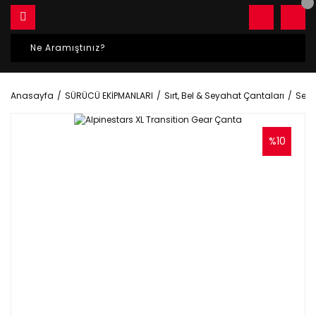
Anasayfa
SÜRÜCÜ EKİPMANLARI
Sırt, Bel & Seyahat Çantaları
Seya
%10