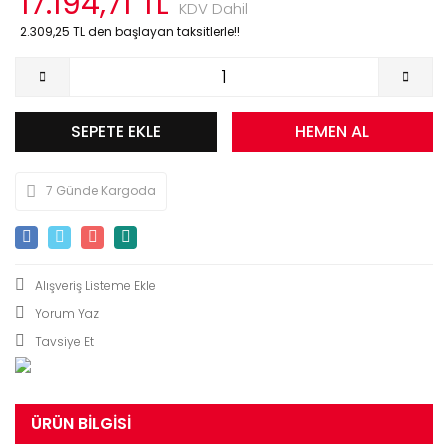
17.194,71 TL
KDV Dahil
2.309,25 TL den başlayan taksitlerle!!
SEPETE EKLE
HEMEN AL
7 Günde Kargoda
Yorum Yaz
Tavsiye Et
ÜRÜN BILGISI