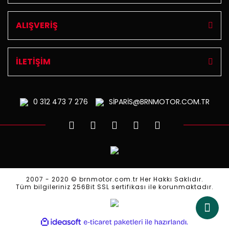
ALIŞVERİŞ
İLETİŞİM
0 312
473 7 276
SİPARİS@BRNMOTOR.COM.TR
2007 - 2020 © brnmotor.com.tr Her Hakkı Saklıdır.
Tüm bilgileriniz 256Bit SSL sertifikası ile korunmaktadır.
ile
ideasoft
e-