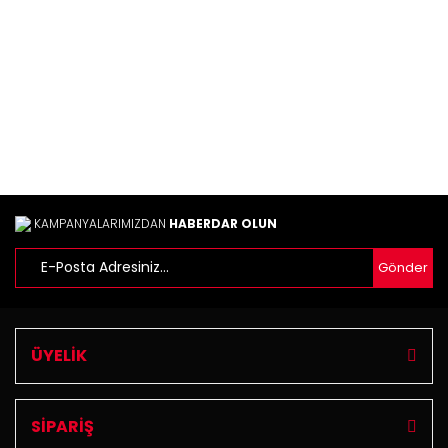
Ürün fiyatı diğer sitelerden daha pahalı.
Bu ürüne benzer farklı alternatifler olmalı.
Gönder
KAMPANYALARIMIZDAN
HABERDAR OLUN
Gönder
ÜYELİK
SİPARİŞ