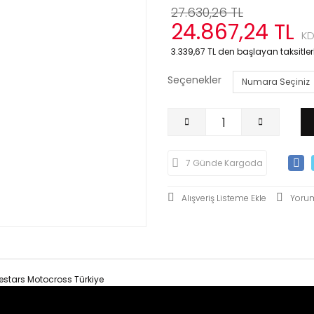
27.630,26 TL
24.867,24 TL
KD
3.339,67 TL den başlayan taksitlerl
Seçenekler
7 Günde Kargoda
Yoru