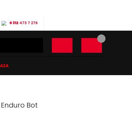
0 312
473 7 276
ĞAZA
7 Enduro Bot