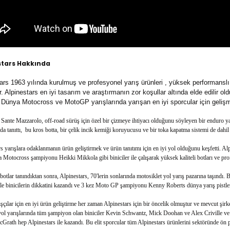
stars Hakkında
ars 1963 yılında kurulmuş ve profesyonel yarış ürünleri , yüksek performanslı 
. Alpinestars en iyi tasarım ve araştırmanın zor koşullar altında elde edilir ol
ünya Motocross ve MotoGP yarışlarında yarışan en iyi sporcular için gelişmi
ante Mazzarolo, off-road sürüş için özel bir çizmeye ihtiyacı olduğunu söyleyen bir enduro yar
da tanıttı, bu kros botta, bir çelik incik kemiği koruyucusu ve bir toka kapatma sistemi de dahil 
s yarışlara odaklanmanın ürün geliştirmek ve ürün tanıtımı için en iyi yol olduğunu keşfetti.
Motocross şampiyonu Heikki Mikkola gibi biniciler ile çalışarak yüksek kaliteli botları ve prof
botlar tanındıktan sonra, Alpinestars, 70'lerin sonlarında motosiklet yol yarış pazarına taşındı. 
le binicilerin dikkatini kazandı ve 3 kez Moto GP şampiyonu Kenny Roberts dünya yarış pistlerin
ışçılar için en iyi ürün geliştirme her zaman Alpinestars için bir öncelik olmuştur ve mevcut şir
yol yarışlarında tüm şampiyon olan biniciler Kevin Schwantz, Mick Doohan ve Alex Criville v
rath hep Alpinestars ile kazandı. Bu elit sporcular tüm Alpinestars ürünlerini sektöründe ön p