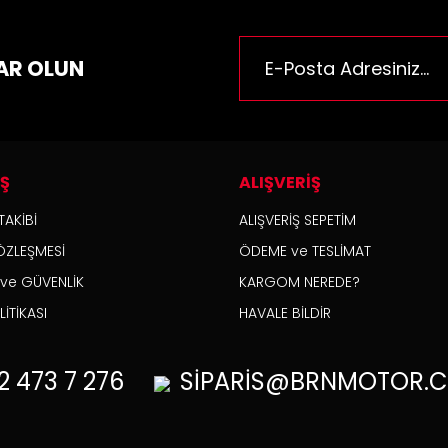
rüne benzer farklı alternatifler olmalı.
AR OLUN
Gönder
İŞ
ALIŞVERİŞ
TAKİBİ
ALIŞVERİŞ SEPETİM
ÖZLEŞMESİ
ÖDEME ve TESLİMAT
K ve GÜVENLİK
KARGOM NEREDE?
İTİKASI
HAVALE BİLDİR
2
473 7 276
SİPARİS@BRNMOTOR.C