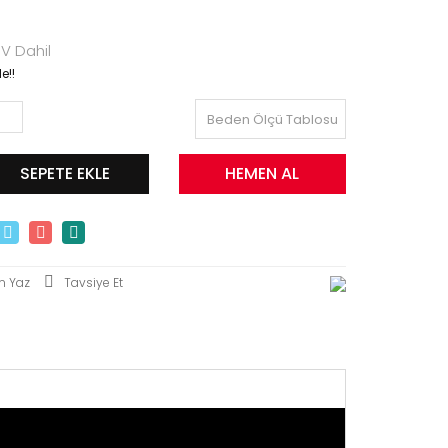
V Dahil
e!!
Beden Ölçü Tablosu
SEPETE EKLE
HEMEN AL
m Yaz
Tavsiye Et