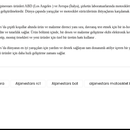
inestars ürünleri ABD (Los Angeles ) ve Avrupa (İtalya), şirketin laboratuarlarında motosiklet
 geliştirilmektedir. Dünya çapında yarışçılar ve motosiklet sürücülerinin ihtiyaçlarını karşılamak 
s‘da çeşitli koşullar altında ürün ve malzeme direnci yanı sıra, davranış test etmek için bir in-
ite ve tutarlılık sağlar. Ürün bölümü içinde, bir desen ve malzeme geliştirme ekibi elektronik ke
tip, montaj örnekleri ve yeni ürünler için özel bir üretim hattı kullanır .
s’da dünyanın en iyi yarışçıları için yardım ve destek sağlayan tam donanımlı atölye içeren bir ya
i ürünler için daha hızlı geliştirme zamanı sağlar.
ün fiyat bilgisi, resim, ürün açıklamalarında ve diğer konularda yeter
za iletebilirsiniz.
ara
Alpinestars rc1
Alpinestars bot
alpinestars motosiklet
Bu ürüne ilk yorumu siz yapı
e önerileriniz için teşekkür ederiz.
n resmi kalitesiz, bozuk veya görüntülenemiyor.
Yorum Yaz
n açıklamasında eksik bilgiler bulunuyor.
n bilgilerinde hatalar bulunuyor.
n fiyatı diğer sitelerden daha pahalı.