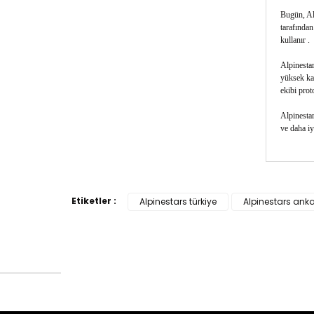
Bugün, Alp
tarafından
kullanır .
Alpinestar
yüksek kal
ekibi proto
Alpinestar
ve daha iy
Bu ürün
tarafımı
Etiketler :
Alpinestars türkiye
Alpinestars ank
Görüş v
Ürü
Ürü
Ürü
Ürü