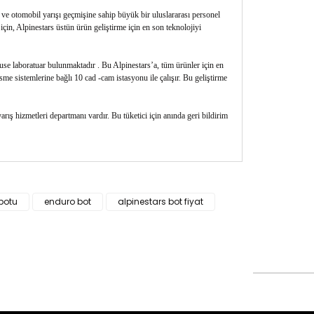
 ve otomobil yarışı geçmişine sahip büyük bir uluslararası personel
için, Alpinestars üstün ürün geliştirme için en son teknolojiyi
house laboratuar bulunmaktadır . Bu Alpinestars’a, tüm ürünler için en
sme sistemlerine bağlı 10 cad -cam istasyonu ile çalışır. Bu geliştirme
rış hizmetleri departmanı vardır. Bu tüketici için anında geri bildirim
siz gördüğünüz noktaları öneri formunu kullanarak
 botu
enduro bot
alpinestars bot fiyat
n!