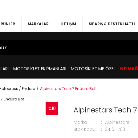
 ÜRÜNLER
MARKALAR
İLETİŞİM
SİPARİŞ & DESTEK HATTI
LARI
MOTOSİKLET EKİPMANLARI
MOTOSİKLETİME ÖZEL
N11 MA
Motocross / Enduro
Alpinestars Tech 7 Enduro Bot
Alpinestars Tech 
%10
Marka
Alpinestars
Stok Kodu
3410-1763