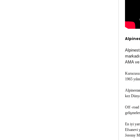
Alpine
Alpinest
markadır
AMA ve D
Kurucusu S
1965 yılın
Alpinestar
kez Dünya 
Off -road 
gelişmeler
En iyi yar
Efsanevi 
Jeremy McG