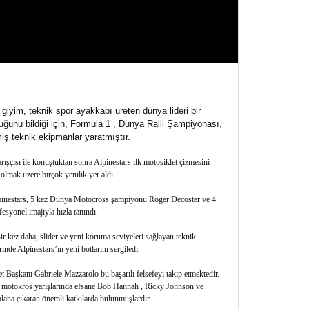
giyim, teknik spor ayakkabı üreten dünya lideri bir
duğunu bildiği için, Formula 1 , Dünya Ralli Şampiyonası,
ş teknik ekipmanlar yaratmıştır.
ışçısı ile konuştuktan sonra Alpinestars ilk motosiklet çizmesini
olmak üzere birçok yenilik yer aldı .
 Alpinestars, 5 kez Dünya Motocross şampiyonu Roger Decoster ve 4
esyonel imajıyla hızla tanındı.
Bir kez daha, slider ve yeni koruma seviyeleri sağlayan teknik
de Alpinestars’ın yeni botlarını sergiledi.
ket Başkanı Gabriele Mazzarolo bu başarılı felsefeyi takip etmektedir.
e motokros yarışlarında efsane Bob Hannah , Ricky Johnson ve
lana çıkaran önemli katkılarda bulunmuşlardır.