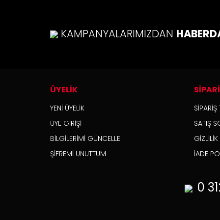
Bu ü
KAMPANYALARIMIZDAN
HABERD
ÜYELİK
SİPAR
YENİ ÜYELİK
SİPARİŞ 
ÜYE GİRİŞİ
SATIŞ S
BİLGİLERİMİ GÜNCELLE
GİZLİLİ
ŞİFREMİ UNUTTUM
İADE POL
0 31