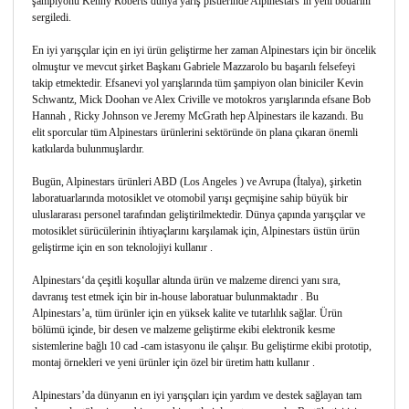
şampiyonu Kenny Roberts dünya yarış pistlerinde Alpinestars’ın yeni botlarını
sergiledi.
En iyi yarışçılar için en iyi ürün geliştirme her zaman Alpinestars için bir öncelik
olmuştur ve mevcut şirket Başkanı Gabriele Mazzarolo bu başarılı felsefeyi
takip etmektedir. Efsanevi yol yarışlarında tüm şampiyon olan biniciler Kevin
Schwantz, Mick Doohan ve Alex Criville ve motokros yarışlarında efsane Bob
Hannah , Ricky Johnson ve Jeremy McGrath hep Alpinestars ile kazandı. Bu
elit sporcular tüm Alpinestars ürünlerini sektöründe ön plana çıkaran önemli
katkılarda bulunmuşlardır.
Bugün, Alpinestars ürünleri ABD (Los Angeles ) ve Avrupa (İtalya), şirketin
laboratuarlarında motosiklet ve otomobil yarışı geçmişine sahip büyük bir
uluslararası personel tarafından geliştirilmektedir. Dünya çapında yarışçılar ve
motosiklet sürücülerinin ihtiyaçlarını karşılamak için, Alpinestars üstün ürün
geliştirme için en son teknolojiyi kullanır .
Alpinestars‘da çeşitli koşullar altında ürün ve malzeme direnci yanı sıra,
davranış test etmek için bir in-house laboratuar bulunmaktadır . Bu
Alpinestars’a, tüm ürünler için en yüksek kalite ve tutarlılık sağlar. Ürün
bölümü içinde, bir desen ve malzeme geliştirme ekibi elektronik kesme
sistemlerine bağlı 10 cad -cam istasyonu ile çalışır. Bu geliştirme ekibi prototip,
montaj örnekleri ve yeni ürünler için özel bir üretim hattı kullanır .
Alpinestars’da dünyanın en iyi yarışçıları için yardım ve destek sağlayan tam