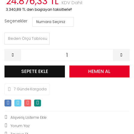
24.876,33 TL
KDV Dahil
3.340,89 TL den başlayan taksitlerle!!
Seçenekler
Beden Ölçü Tablosu
SEPETE EKLE
HEMEN AL
7 Günde Kargoda
Yorum Yaz