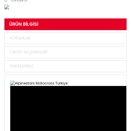
Tavsiye Et
ÜRÜN BILGISI
YORUMLAR
TAKSIT SEÇENEKLERI
ÖNERILERINIZ