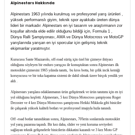
Alpinestars Hakkında
Alpinestars 1963 yılında kurulmuş ve profesyonel yarış ürünleri ,
yüksek performanslı giyim, teknik spor ayakkabı üreten dünya
lideri bir markadır. Alpinestars en iyi tasarım ve araştırmanın zor
koşullar altında elde edilir olduğunu bildiği için, Formula 1 ,
Dünya Ralli Şampiyonası, AMA ve Dünya Motocross ve MotoGP
yarışlarında yarışan en iyi sporcular için gelişmiş teknik
ekipmanlar yaratmıştır.
Kurucusu Sante Mazzarolo, off-road sürüş için özel bir çizmeye ihtiyacı
olduğunu söyleyen bir enduro yarışçısı ile konuştuktan sonra Alpinestars ilk
motosiklet çizmesini 1965 yılında tanıttı, bu kros botta, bir çelik incik kemiği
koruyucusu ve bir toka kapatma sistemi de dahil olmak üzere birçok yenilik yer
aldı .
Alpinestars yarışlara odaklanmanın ürün geliştirmek ve ürün tanıtımı için en iyi
yol olduğunu keşfetti. Alpinestars, 5 kez Dünya Motocross şampiyonu Roger
Decoster ve 4 kez Dünya Motocross şampiyonu Heikki Mikkola gibi biniciler
ile çalışarak yüksek kaliteli botları ve profesyonel imajıyla hızla tanındı.
Off -road botlar tanındıktan sonra, Alpinestars, 70'lerin sonlarında motosiklet
yol yarış pazarına taşındı. Bir kez daha, slider ve yeni koruma seviyeleri
sağlayan teknik gelişmelerle binicilerin dikkatini kazandı ve 3 kez Moto GP