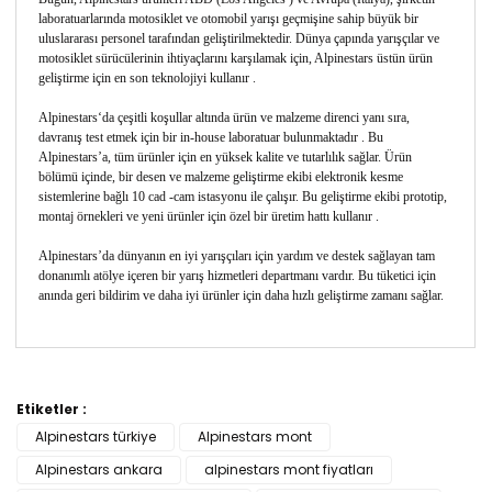
laboratuarlarında motosiklet ve otomobil yarışı geçmişine sahip büyük bir
uluslararası personel tarafından geliştirilmektedir. Dünya çapında yarışçılar ve
motosiklet sürücülerinin ihtiyaçlarını karşılamak için, Alpinestars üstün ürün
geliştirme için en son teknolojiyi kullanır .
Alpinestars‘da çeşitli koşullar altında ürün ve malzeme direnci yanı sıra,
davranış test etmek için bir in-house laboratuar bulunmaktadır . Bu
Alpinestars’a, tüm ürünler için en yüksek kalite ve tutarlılık sağlar. Ürün
bölümü içinde, bir desen ve malzeme geliştirme ekibi elektronik kesme
sistemlerine bağlı 10 cad -cam istasyonu ile çalışır. Bu geliştirme ekibi prototip,
montaj örnekleri ve yeni ürünler için özel bir üretim hattı kullanır .
Alpinestars’da dünyanın en iyi yarışçıları için yardım ve destek sağlayan tam
donanımlı atölye içeren bir yarış hizmetleri departmanı vardır. Bu tüketici için
anında geri bildirim ve daha iyi ürünler için daha hızlı geliştirme zamanı sağlar.
Bu ürünün fiyat bilgisi, resim, ürün açıklamalarında ve
diğer konularda yetersiz gördüğünüz noktaları öneri
Etiketler :
Bu ürüne ilk yorumu siz yapın!
formunu kullanarak tarafımıza iletebilirsiniz.
Alpinestars türkiye
Alpinestars mont
Görüş ve önerileriniz için teşekkür ederiz.
Alpinestars ankara
alpinestars mont fiyatları
Yorum Yaz