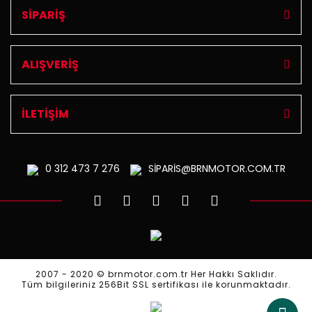
SİPARİŞ
ALIŞVERİŞ
İLETİŞİM
0 312
473 7 276
SİPARİS@BRNMOTOR.COM.TR
2007 - 2020 © brnmotor.com.tr Her Hakkı Saklıdır.
Tüm bilgileriniz 256Bit SSL sertifikası ile korunmaktadır.