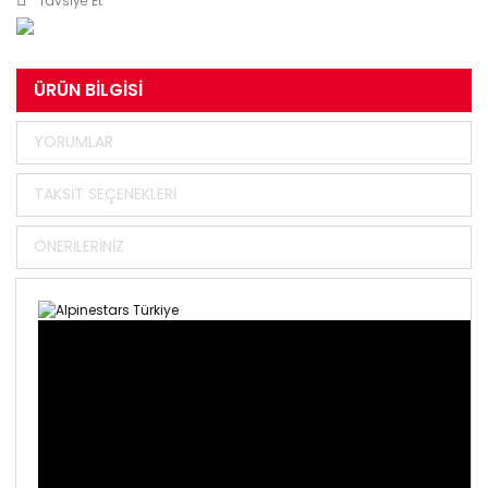
Tavsiye Et
ÜRÜN BILGISI
YORUMLAR
TAKSIT SEÇENEKLERI
ÖNERILERINIZ