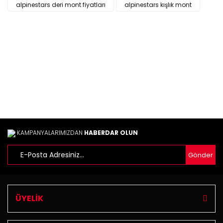
Ürün resmi kalitesiz, bozuk veya görüntülenemiyor.
alpinestars deri mont fiyatları
alpinestars kışlık mont
Ürün açıklamasında eksik bilgiler bulunuyor.
Ürün bilgilerinde hatalar bulunuyor.
Ürün fiyatı diğer sitelerden daha pahalı.
Bu ürüne benzer farklı alternatifler olmalı.
Gönder
KAMPANYALARIMIZDAN
HABERDAR OLUN
Gönder
ÜYELİK