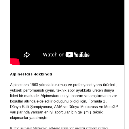
Alpinestars Hakkında
Alpinestars 1963 yılında kurulmuş ve profesyonel yarış ürünleri ,
yüksek performanslı giyim, teknik spor ayakkabı üreten dünya
lideri bir markadır. Alpinestars en iyi tasarım ve araştırmanın zor
koşullar altında elde edilir olduğunu bildiği için, Formula 1 ,
Dünya Ralli Şampiyonası, AMA ve Dünya Motocross ve MotoGP
yarışlarında yarışan en iyi sporcular için gelişmiş teknik
ekipmanlar yaratmıştır.
Kurucusu Sante Mazzarolo, off-road sürüş için özel bir çizmeye ihtiyacı