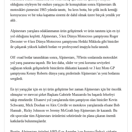
olduğunu söyleyen bir enduro yarışçısı ile konuştuktan sonra Alpinestars ilk
motosiklet çizmesini 1965 yılında tanıttı, bu kros botta, bir çelik incik kemiği
koruyucusu ve bir toka kapatma sistemi de dahil olmak üzere birçok yenilik yer
aldı .
Alpinestars yarışlara odaklanmanın ürün geliştirmek ve ürün tanıtımı için en iyi
yol olduğunu keşfetti. Alpinestars, 5 kez Dünya Motocross şampiyonu Roger
Decoster ve 4 kez Dünya Motocross şampiyonu Heikki Mikkola gibi biniciler
ile çalışarak yüksek kaliteli botları ve profesyonel imajıyla hızla tanındı.
Off -road botlar tanındıktan sonra, Alpinestars, 70'lerin sonlarında motosiklet
yol yarış pazarına taşındı. Bir kez daha, slider ve yeni koruma seviyeleri
sağlayan teknik gelişmelerle binicilerin dikkatini kazandı ve 3 kez Moto GP
şampiyonu Kenny Roberts dünya yarış pistlerinde Alpinestars’ın yeni botlarını
sergiledi.
En iyi yarışçılar için en iyi ürün geliştirme her zaman Alpinestars için bir öncelik
olmuştur ve mevcut şirket Başkanı Gabriele Mazzarolo bu başarılı felsefeyi
takip etmektedir. Efsanevi yol yarışlarında tüm şampiyon olan biniciler Kevin
Schwantz, Mick Doohan ve Alex Criville ve motokros yarışlarında efsane Bob
Hannah , Ricky Johnson ve Jeremy McGrath hep Alpinestars ile kazandı. Bu
elit sporcular tüm Alpinestars ürünlerini sektöründe ön plana çıkaran önemli
katkılarda bulunmuşlardır.
Bugün, Alpinestars ürünleri ABD (Los Angeles ) ve Avrupa (İtalya), şirketin