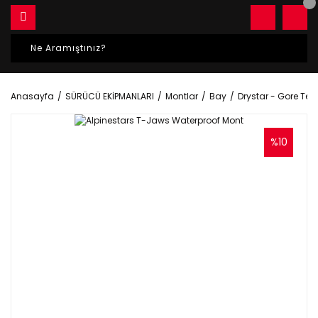
Anasayfa
SÜRÜCÜ EKİPMANLARI
Montlar
Bay
Drystar - Gore Tex
%10