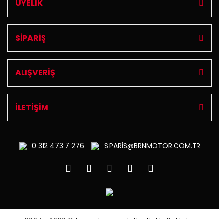
ÜYELİK
SİPARİŞ
ALIŞVERİŞ
İLETİŞİM
0 312
473 7 276
SİPARİS@BRNMOTOR.COM.TR