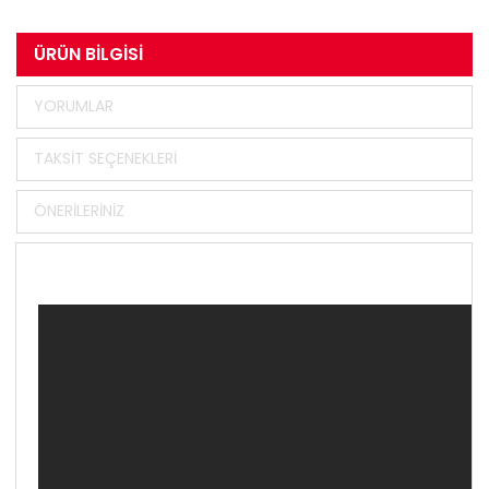
ÜRÜN BILGISI
YORUMLAR
TAKSIT SEÇENEKLERI
ÖNERILERINIZ