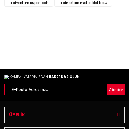
Ürün resmi kalitesiz, bozuk veya görüntülenemiyor.
alpinestars super tech
alpinestars motosiklet botu
Ürün açıklamasında eksik bilgiler bulunuyor.
Ürün bilgilerinde hatalar bulunuyor.
Ürün fiyatı diğer sitelerden daha pahalı.
Bu ürüne benzer farklı alternatifler olmalı.
Gönder
KAMPANYALARIMIZDAN
HABERDAR OLUN
Gönder
ÜYELİK