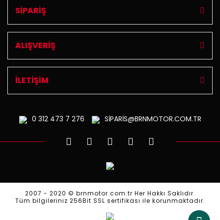
SİPARİŞ
ALIŞVERİŞ
İLETİŞİM
0 312
473 7 276
SİPARİS@BRNMOTOR.COM.TR
2007 - 2020 © brnmotor.com.tr Her Hakkı Saklıdır.
Tüm bilgileriniz 256Bit SSL sertifikası ile korunmaktadır.