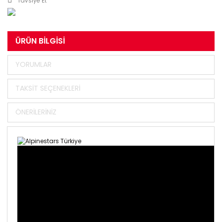
Tavsiye Et
ÜRÜN BILGISI
YORUMLAR
TAKSIT SEÇENEKLERI
ÖNERILERINIZ