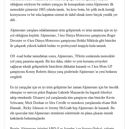
olduğunu söyleyen bir enduro yarışçısı ile konuştuktan sonra Alpinestars ilk
motosiklet çizmesini 1965 yılında tanıttı, bu kros botta, bir çelik incik kemiği
koruyucusu ve bir toka kapatma sistemi de dahil olmak üzere birçok yenilik yer
aldı .
Alpinestars yarışlara odaklanmanın ürün geliştirmek ve ürün tanıtımı için en iyi
yol olduğunu keşfetti. Alpinestars, 5 kez Dünya Motocross şampiyonu Roger
Decoster ve 4 kez Dünya Motocross şampiyonu Heikki Mikkola gibi biniciler
ile çalışarak yüksek kaliteli botları ve profesyonel imajıyla hızla tanındı.
Off -road botlar tanındıktan sonra, Alpinestars, 70'lerin sonlarında motosiklet
yol yarış pazarına taşındı. Bir kez daha, slider ve yeni koruma seviyeleri
sağlayan teknik gelişmelerle binicilerin dikkatini kazandı ve 3 kez Moto GP
şampiyonu Kenny Roberts dünya yarış pistlerinde Alpinestars’ın yeni botlarını
sergiledi.
En iyi yarışçılar için en iyi ürün geliştirme her zaman Alpinestars için bir öncelik
olmuştur ve mevcut şirket Başkanı Gabriele Mazzarolo bu başarılı felsefeyi
takip etmektedir. Efsanevi yol yarışlarında tüm şampiyon olan biniciler Kevin
Schwantz, Mick Doohan ve Alex Criville ve motokros yarışlarında efsane Bob
Hannah , Ricky Johnson ve Jeremy McGrath hep Alpinestars ile kazandı. Bu
elit sporcular tüm Alpinestars ürünlerini sektöründe ön plana çıkaran önemli
katkılarda bulunmuşlardır.
Bugün, Alpinestars ürünleri ABD (Los Angeles ) ve Avrupa (İtalya), şirketin