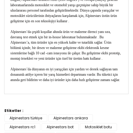
laboratuarlarında motosiklet ve otomobil yarışı geçmişine sahip büyük bir
uluslararası personel tarafından geliştirilmektedir. Dünya çapında yarışçılar ve
motosiklet sürücülerinin ihtiyaçlarını karşılamak için, Alpinestars üstün ürün
geliştirme için en son teknolojiyi kullanır .
Alpinestars‘da çeşitli koşullar altında ürün ve malzeme direnci yanı sıra,
davranış test etmek için bir in-house laboratuar bulunmaktadır . Bu
Alpinestars’a, tüm ürünler için en yüksek kalite ve tutarlılık sağlar. Ürün
bölümü içinde, bir desen ve malzeme geliştirme ekibi elektronik kesme
sistemlerine bağlı 10 cad -cam istasyonu ile çalışır. Bu geliştirme ekibi prototip,
montaj örnekleri ve yeni ürünler için özel bir üretim hattı kullanır .
Alpinestars’da dünyanın en iyi yarışçıları için yardım ve destek sağlayan tam
donanımlı atölye içeren bir yarış hizmetleri departmanı vardır. Bu tüketici için
anında geri bildirim ve daha iyi ürünler için daha hızlı geliştirme zamanı sağlar.
Bu ürünün fiyat bilgisi, resim, ürün açıklamalarında ve
diğer konularda yetersiz gördüğünüz noktaları öneri
Etiketler :
Bu ürüne ilk yorumu siz yapın!
formunu kullanarak tarafımıza iletebilirsiniz.
Alpinestars türkiye
Alpinestars ankara
Görüş ve önerileriniz için teşekkür ederiz.
Alpinestars rc1
Alpinestars bot
Motosiklet botu
Yorum Yaz