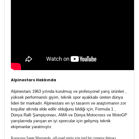
Alpinestars Hakkında
Alpinestars 1963 yılında kurulmuş ve profesyonel yarış ürünleri ,
yüksek performanslı giyim, teknik spor ayakkabı üreten dünya
lideri bir markadır. Alpinestars en iyi tasarım ve araştırmanın zor
koşullar altında elde edilir olduğunu bildiği için, Formula 1 ,
Dünya Ralli Şampiyonası, AMA ve Dünya Motocross ve MotoGP
yarışlarında yarışan en iyi sporcular için gelişmiş teknik
ekipmanlar yaratmıştır.
Kurucusu Sante Mazzarolo, off-road sürüş için özel bir çizmeye ihtiyacı