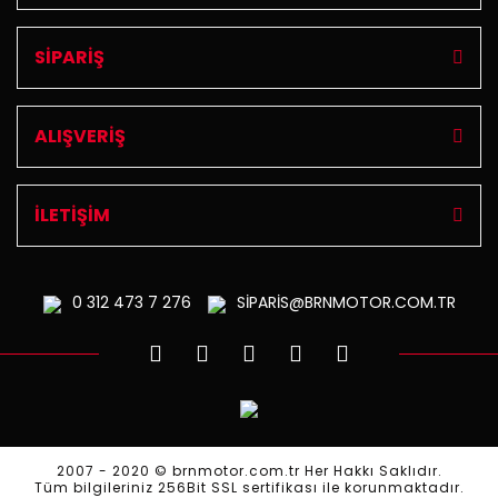
SİPARİŞ
ALIŞVERİŞ
İLETİŞİM
0 312
473 7 276
SİPARİS@BRNMOTOR.COM.TR
2007 - 2020 © brnmotor.com.tr Her Hakkı Saklıdır.
Tüm bilgileriniz 256Bit SSL sertifikası ile korunmaktadır.