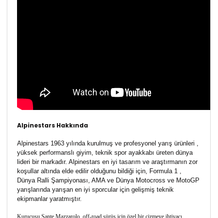
Alpinestars Hakkında
Alpinestars 1963 yılında kurulmuş ve profesyonel yarış ürünleri ,
yüksek performanslı giyim, teknik spor ayakkabı üreten dünya
lideri bir markadır. Alpinestars en iyi tasarım ve araştırmanın zor
koşullar altında elde edilir olduğunu bildiği için, Formula 1 ,
Dünya Ralli Şampiyonası, AMA ve Dünya Motocross ve MotoGP
yarışlarında yarışan en iyi sporcular için gelişmiş teknik
ekipmanlar yaratmıştır.
Kurucusu Sante Mazzarolo, off-road sürüş için özel bir çizmeye ihtiyacı