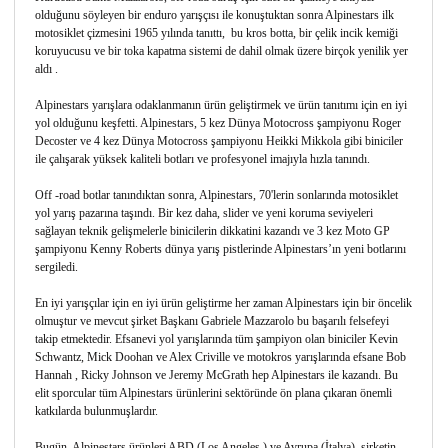
olduğunu söyleyen bir enduro yarışçısı ile konuştuktan sonra Alpinestars ilk
motosiklet çizmesini 1965 yılında tanıttı, bu kros botta, bir çelik incik kemiği
koruyucusu ve bir toka kapatma sistemi de dahil olmak üzere birçok yenilik yer
aldı .
Alpinestars yarışlara odaklanmanın ürün geliştirmek ve ürün tanıtımı için en iyi
yol olduğunu keşfetti. Alpinestars, 5 kez Dünya Motocross şampiyonu Roger
Decoster ve 4 kez Dünya Motocross şampiyonu Heikki Mikkola gibi biniciler
ile çalışarak yüksek kaliteli botları ve profesyonel imajıyla hızla tanındı.
Off -road botlar tanındıktan sonra, Alpinestars, 70'lerin sonlarında motosiklet
yol yarış pazarına taşındı. Bir kez daha, slider ve yeni koruma seviyeleri
sağlayan teknik gelişmelerle binicilerin dikkatini kazandı ve 3 kez Moto GP
şampiyonu Kenny Roberts dünya yarış pistlerinde Alpinestars’ın yeni botlarını
sergiledi.
En iyi yarışçılar için en iyi ürün geliştirme her zaman Alpinestars için bir öncelik
olmuştur ve mevcut şirket Başkanı Gabriele Mazzarolo bu başarılı felsefeyi
takip etmektedir. Efsanevi yol yarışlarında tüm şampiyon olan biniciler Kevin
Schwantz, Mick Doohan ve Alex Criville ve motokros yarışlarında efsane Bob
Hannah , Ricky Johnson ve Jeremy McGrath hep Alpinestars ile kazandı. Bu
elit sporcular tüm Alpinestars ürünlerini sektöründe ön plana çıkaran önemli
katkılarda bulunmuşlardır.
Bugün, Alpinestars ürünleri ABD (Los Angeles ) ve Avrupa (İtalya), şirketin