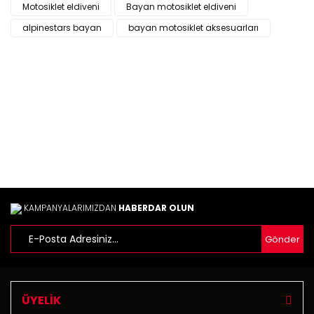
Ürün resmi kalitesiz, bozuk veya görüntülenemiyor.
Motosiklet eldiveni
Bayan motosiklet eldiveni
Ürün açıklamasında eksik bilgiler bulunuyor.
alpinestars bayan
bayan motosiklet aksesuarları
Ürün bilgilerinde hatalar bulunuyor.
Ürün fiyatı diğer sitelerden daha pahalı.
Bu ürüne benzer farklı alternatifler olmalı.
Gönder
KAMPANYALARIMIZDAN
HABERDAR OLUN
Gönder
ÜYELİK