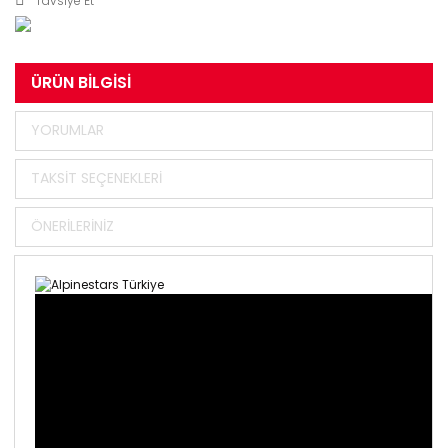
Tavsiye Et
ÜRÜN BILGISI
YORUMLAR
TAKSIT SEÇENEKLERI
ÖNERILERINIZ