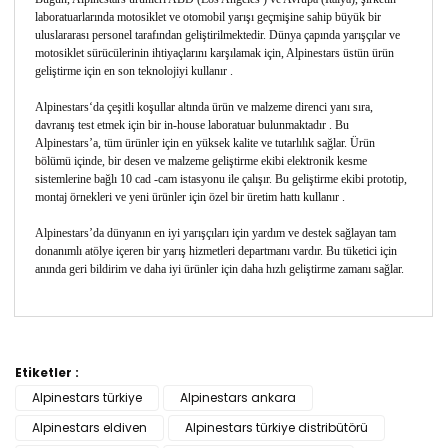
laboratuarlarında motosiklet ve otomobil yarışı geçmişine sahip büyük bir
uluslararası personel tarafından geliştirilmektedir. Dünya çapında yarışçılar ve
motosiklet sürücülerinin ihtiyaçlarını karşılamak için, Alpinestars üstün ürün
geliştirme için en son teknolojiyi kullanır .
Alpinestars‘da çeşitli koşullar altında ürün ve malzeme direnci yanı sıra,
davranış test etmek için bir in-house laboratuar bulunmaktadır . Bu
Alpinestars’a, tüm ürünler için en yüksek kalite ve tutarlılık sağlar. Ürün
bölümü içinde, bir desen ve malzeme geliştirme ekibi elektronik kesme
sistemlerine bağlı 10 cad -cam istasyonu ile çalışır. Bu geliştirme ekibi prototip,
montaj örnekleri ve yeni ürünler için özel bir üretim hattı kullanır .
Alpinestars’da dünyanın en iyi yarışçıları için yardım ve destek sağlayan tam
donanımlı atölye içeren bir yarış hizmetleri departmanı vardır. Bu tüketici için
anında geri bildirim ve daha iyi ürünler için daha hızlı geliştirme zamanı sağlar.
Bu ürünün fiyat bilgisi, resim, ürün açıklamalarında ve
diğer konularda yetersiz gördüğünüz noktaları öneri
Etiketler :
Bu ürüne ilk yorumu siz yapın!
formunu kullanarak tarafımıza iletebilirsiniz.
Alpinestars türkiye
Alpinestars ankara
Görüş ve önerileriniz için teşekkür ederiz.
Alpinestars eldiven
Alpinestars türkiye distribütörü
Yorum Yaz