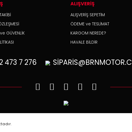
İŞ
ALIŞVERİŞ
TAKİBİ
ALIŞVERİŞ SEPETİM
ÖZLEŞMESİ
ÖDEME ve TESLİMAT
K ve GÜVENLİK
KARGOM NEREDE?
İTİKASI
HAVALE BİLDİR
2
473 7 276
SİPARİS@BRNMOTOR.C
.
ktadır.