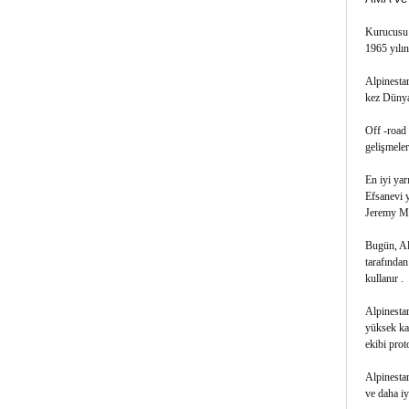
Kurucusu S
1965 yılın
Alpinestar
kez Dünya 
Off -road 
gelişmeler
En iyi yar
Efsanevi 
Jeremy McG
Bugün, Alp
tarafından
kullanır .
Alpinestar
yüksek kal
ekibi proto
Alpinestar
ve daha iy