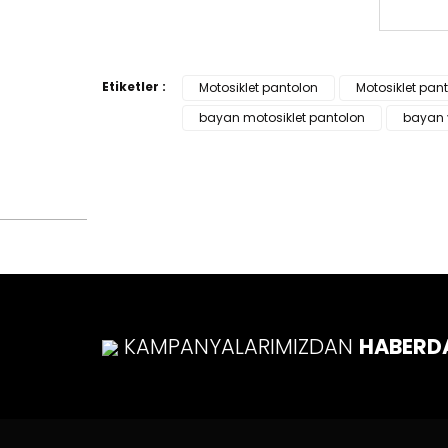
Bu ürün
tarafımı
Etiketler :
Motosiklet pantolon
Motosiklet pan
Görüş v
bayan motosiklet pantolon
bayan y
Ürü
Ürü
Ürü
Ürü
Bu ü
KAMPANYALARIMIZDAN
HABERD