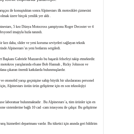
ışçısı ile konuştuktan sonra Alpinestars ilk motosiklet çizmesini
olmak üzere birçok yenilik yer aldı .
 Alpinestars, 5 kez Dünya Motocross şampiyonu Roger Decoster ve 4
esyonel imajıyla hızla tanındı.
Bir kez daha, slider ve yeni koruma seviyeleri sağlayan teknik
de Alpinestars’ın yeni botlarını sergiledi.
ket Başkanı Gabriele Mazzarolo bu başarılı felsefeyi takip etmektedir.
e motokros yarışlarında efsane Bob Hannah , Ricky Johnson ve
lana çıkaran önemli katkılarda bulunmuşlardır.
 ve otomobil yarışı geçmişine sahip büyük bir uluslararası personel
için, Alpinestars üstün ürün geliştirme için en son teknolojiyi
house laboratuar bulunmaktadır . Bu Alpinestars’a, tüm ürünler için en
sme sistemlerine bağlı 10 cad -cam istasyonu ile çalışır. Bu geliştirme
rış hizmetleri departmanı vardır. Bu tüketici için anında geri bildirim