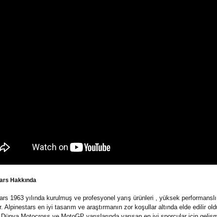
tars Hakkında
ars 1963 yılında kurulmuş ve profesyonel yarış ürünleri , yüksek performanslı 
. Alpinestars en iyi tasarım ve araştırmanın zor koşullar altında elde edilir ol
ünya Motocross ve MotoGP yarışlarında yarışan en iyi sporcular için gelişmi