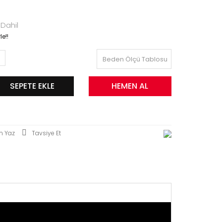
Dahil
e!!
Beden Ölçü Tablosu
SEPETE EKLE
HEMEN AL
m Yaz
Tavsiye Et