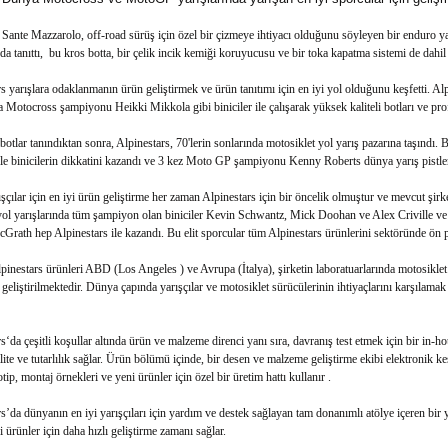
ante Mazzarolo, off-road sürüş için özel bir çizmeye ihtiyacı olduğunu söyleyen bir enduro yar
da tanıttı, bu kros botta, bir çelik incik kemiği koruyucusu ve bir toka kapatma sistemi de dahil 
s yarışlara odaklanmanın ürün geliştirmek ve ürün tanıtımı için en iyi yol olduğunu keşfetti.
Motocross şampiyonu Heikki Mikkola gibi biniciler ile çalışarak yüksek kaliteli botları ve prof
botlar tanındıktan sonra, Alpinestars, 70'lerin sonlarında motosiklet yol yarış pazarına taşındı. 
le binicilerin dikkatini kazandı ve 3 kez Moto GP şampiyonu Kenny Roberts dünya yarış pistlerin
ışçılar için en iyi ürün geliştirme her zaman Alpinestars için bir öncelik olmuştur ve mevcut şir
yol yarışlarında tüm şampiyon olan biniciler Kevin Schwantz, Mick Doohan ve Alex Criville v
rath hep Alpinestars ile kazandı. Bu elit sporcular tüm Alpinestars ürünlerini sektöründe ön p
inestars ürünleri ABD (Los Angeles ) ve Avrupa (İtalya), şirketin laboratuarlarında motosiklet
 geliştirilmektedir. Dünya çapında yarışçılar ve motosiklet sürücülerinin ihtiyaçlarını karşılamak 
s‘da çeşitli koşullar altında ürün ve malzeme direnci yanı sıra, davranış test etmek için bir in-
ite ve tutarlılık sağlar. Ürün bölümü içinde, bir desen ve malzeme geliştirme ekibi elektronik ke
tip, montaj örnekleri ve yeni ürünler için özel bir üretim hattı kullanır .
s’da dünyanın en iyi yarışçıları için yardım ve destek sağlayan tam donanımlı atölye içeren bir ya
i ürünler için daha hızlı geliştirme zamanı sağlar.