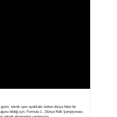
giyim, teknik spor ayakkabı üreten dünya lideri bir
duğunu bildiği için, Formula 1 , Dünya Ralli Şampiyonası,
ş teknik ekipmanlar yaratmıştır.