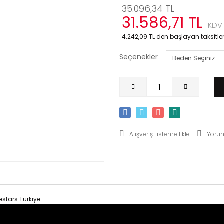
35.096,34 TL
31.586,71 TL
KDV 
4.242,09 TL den başlayan taksitlerl
Seçenekler
Yoru