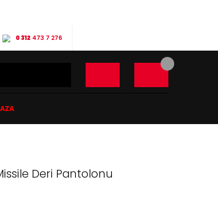
0 312
473 7 276
ĞAZA
Missile Deri Pantolonu