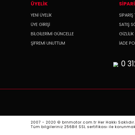
ÜYELİK
SİPAR
YENİ ÜYELİK
SİPARİŞ 
ÜYE GİRİŞİ
SATIŞ S
BİLGİLERİMİ GÜNCELLE
GİZLİLİ
ŞİFREMİ UNUTTUM
İADE POL
0 31
2007 - 2020 © brnmotor.com.tr Her Hakkı Saklıdır
Tüm bilgileriniz 256Bit SSL sertifikası ile korunma