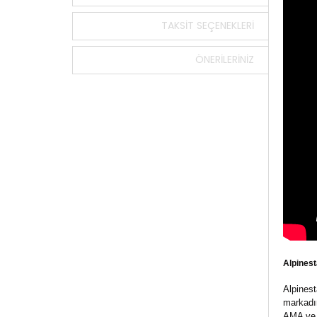
TAKSIT SEÇENEKLERI
ÖNERILERINIZ
Alpines
Alpinest
markadır
AMA ve D