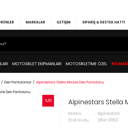
 ÜRÜNLER
MARKALAR
İLETİŞİM
SİPARİŞ & DESTEK HATTI
LARI
MOTOSİKLET EKİPMANLARI
MOTOSİKLETİME ÖZEL
N11 MA
Deri Pantolonlar
Alpinestars Stella Missile Deri Pantolonu
Alpinestars Stella 
%10
Marka
Alpinestars
Stok Kodu
2814-0063