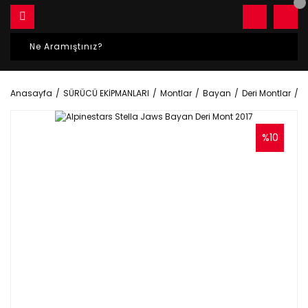
Anasayfa
SÜRÜCÜ EKİPMANLARI
Montlar
Bayan
Deri Montlar
A
%10