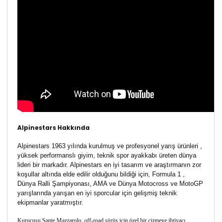
Alpinestars Hakkında
Alpinestars 1963 yılında kurulmuş ve profesyonel yarış ürünleri ,
yüksek performanslı giyim, teknik spor ayakkabı üreten dünya
lideri bir markadır. Alpinestars en iyi tasarım ve araştırmanın zor
koşullar altında elde edilir olduğunu bildiği için, Formula 1 ,
Dünya Ralli Şampiyonası, AMA ve Dünya Motocross ve MotoGP
yarışlarında yarışan en iyi sporcular için gelişmiş teknik
ekipmanlar yaratmıştır.
Kurucusu Sante Mazzarolo, off-road sürüş için özel bir çizmeye ihtiyacı