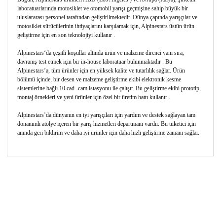
laboratuarlarında motosiklet ve otomobil yarışı geçmişine sahip büyük bir
uluslararası personel tarafından geliştirilmektedir. Dünya çapında yarışçılar ve
motosiklet sürücülerinin ihtiyaçlarını karşılamak için, Alpinestars üstün ürün
geliştirme için en son teknolojiyi kullanır .
Alpinestars‘da çeşitli koşullar altında ürün ve malzeme direnci yanı sıra,
davranış test etmek için bir in-house laboratuar bulunmaktadır . Bu
Alpinestars’a, tüm ürünler için en yüksek kalite ve tutarlılık sağlar. Ürün
bölümü içinde, bir desen ve malzeme geliştirme ekibi elektronik kesme
sistemlerine bağlı 10 cad -cam istasyonu ile çalışır. Bu geliştirme ekibi prototip,
montaj örnekleri ve yeni ürünler için özel bir üretim hattı kullanır .
Alpinestars’da dünyanın en iyi yarışçıları için yardım ve destek sağlayan tam
donanımlı atölye içeren bir yarış hizmetleri departmanı vardır. Bu tüketici için
anında geri bildirim ve daha iyi ürünler için daha hızlı geliştirme zamanı sağlar.
Bu ürünün fiyat bilgisi, resim, ürün açıklamalarında ve
diğer konularda yetersiz gördüğünüz noktaları öneri
Bu ürüne ilk yorumu siz yapın!
formunu kullanarak tarafımıza iletebilirsiniz.
Görüş ve önerileriniz için teşekkür ederiz.
Yorum Yaz