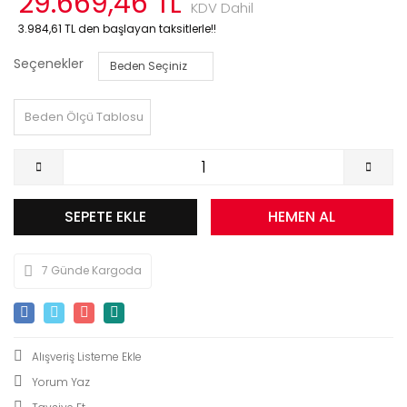
29.669,46 TL
KDV Dahil
3.984,61 TL den başlayan taksitlerle!!
Seçenekler
Beden Ölçü Tablosu
SEPETE EKLE
HEMEN AL
7 Günde Kargoda
Yorum Yaz