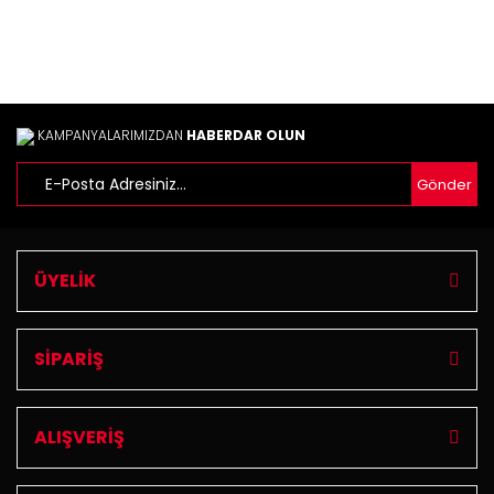
Ürün resmi kalitesiz, bozuk veya görüntülenemiyor.
Ürün açıklamasında eksik bilgiler bulunuyor.
Ürün bilgilerinde hatalar bulunuyor.
Ürün fiyatı diğer sitelerden daha pahalı.
Bu ürüne benzer farklı alternatifler olmalı.
KAMPANYALARIMIZDAN
HABERDAR OLUN
Gönder
Gönder
ÜYELİK
SİPARİŞ
ALIŞVERİŞ