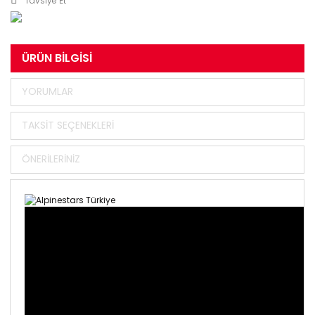
Tavsiye Et
ÜRÜN BILGISI
YORUMLAR
TAKSIT SEÇENEKLERI
ÖNERILERINIZ