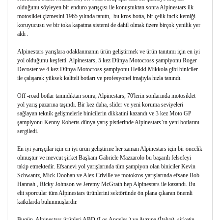
olduğunu söyleyen bir enduro yarışçısı ile konuştuktan sonra Alpinestars ilk
motosiklet çizmesini 1965 yılında tanıttı, bu kros botta, bir çelik incik kemiği
koruyucusu ve bir toka kapatma sistemi de dahil olmak üzere birçok yenilik yer
aldı .
Alpinestars yarışlara odaklanmanın ürün geliştirmek ve ürün tanıtımı için en iyi
yol olduğunu keşfetti. Alpinestars, 5 kez Dünya Motocross şampiyonu Roger
Decoster ve 4 kez Dünya Motocross şampiyonu Heikki Mikkola gibi biniciler
ile çalışarak yüksek kaliteli botları ve profesyonel imajıyla hızla tanındı.
Off -road botlar tanındıktan sonra, Alpinestars, 70'lerin sonlarında motosiklet
yol yarış pazarına taşındı. Bir kez daha, slider ve yeni koruma seviyeleri
sağlayan teknik gelişmelerle binicilerin dikkatini kazandı ve 3 kez Moto GP
şampiyonu Kenny Roberts dünya yarış pistlerinde Alpinestars’ın yeni botlarını
sergiledi.
En iyi yarışçılar için en iyi ürün geliştirme her zaman Alpinestars için bir öncelik
olmuştur ve mevcut şirket Başkanı Gabriele Mazzarolo bu başarılı felsefeyi
takip etmektedir. Efsanevi yol yarışlarında tüm şampiyon olan biniciler Kevin
Schwantz, Mick Doohan ve Alex Criville ve motokros yarışlarında efsane Bob
Hannah , Ricky Johnson ve Jeremy McGrath hep Alpinestars ile kazandı. Bu
elit sporcular tüm Alpinestars ürünlerini sektöründe ön plana çıkaran önemli
katkılarda bulunmuşlardır.
Bugün, Alpinestars ürünleri ABD (Los Angeles ) ve Avrupa (İtalya), şirketin