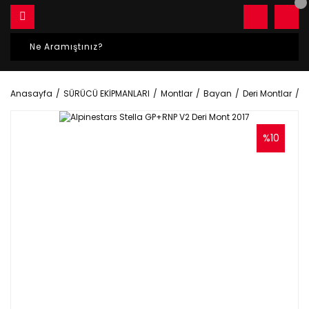
Anasayfa
SÜRÜCÜ EKİPMANLARI
Montlar
Bayan
Deri Montlar
A
%10