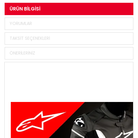
ÜRÜN BILGISI
YORUMLAR
TAKSIT SEÇENEKLERI
ÖNERILERINIZ