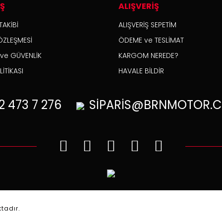
İŞ
ALIŞVERİŞ
TAKİBİ
ALIŞVERİŞ SEPETİM
ÖZLEŞMESİ
ÖDEME ve TESLİMAT
K ve GÜVENLİK
KARGOM NEREDE?
İTİKASI
HAVALE BİLDİR
2
473 7 276
SİPARİS@BRNMOTOR.C
.
ktadır.