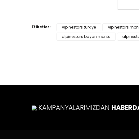
Bu ürün
tarafımı
Etiketler :
Alpinestars türkiye
Alpinestars mon
Görüş v
alpinestars bayan montu
alpinesta
Ürü
Ürü
Ürü
Ürü
Bu ü
KAMPANYALARIMIZDAN
HABERD