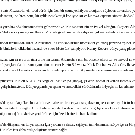
ante Mazzarolo, off-road sürüş için özel bir çizmeye ihtiyacı olduğunu söyleyen bir enduro yar
da tanıttı, bu kros botta, bir çelik incik kemiği koruyucusu ve bir toka kapatma sistemi de dahil 
s yarışlara odaklanmanın ürün geliştirmek ve ürün tanıtımı için en iyi yol olduğunu keşfetti.
Motocross şampiyonu Heikki Mikkola gibi biniciler ile çalışarak yüksek kaliteli botları ve prof
botlar tanındıktan sonra, Alpinestars, 70'lerin sonlarında motosiklet yol yarış pazarına taşındı. 
le binicilerin dikkatini kazandı ve 3 kez Moto GP şampiyonu Kenny Roberts dünya yarış pistlerin
ışçılar için en iyi ürün geliştirme her zaman Alpinestars için bir öncelik olmuştur ve mevcut şir
yol yarışlarında tüm şampiyon olan biniciler Kevin Schwantz, Mick Doohan ve Alex Criville v
rath hep Alpinestars ile kazandı. Bu elit sporcular tüm Alpinestars ürünlerini sektöründe ön p
inestars ürünleri ABD (Los Angeles ) ve Avrupa (İtalya), şirketin laboratuarlarında motosiklet
 geliştirilmektedir. Dünya çapında yarışçılar ve motosiklet sürücülerinin ihtiyaçlarını karşılamak 
s‘da çeşitli koşullar altında ürün ve malzeme direnci yanı sıra, davranış test etmek için bir in-
ite ve tutarlılık sağlar. Ürün bölümü içinde, bir desen ve malzeme geliştirme ekibi elektronik ke
tip, montaj örnekleri ve yeni ürünler için özel bir üretim hattı kullanır .
s’da dünyanın en iyi yarışçıları için yardım ve destek sağlayan tam donanımlı atölye içeren bir ya
i ürünler için daha hızlı geliştirme zamanı sağlar.