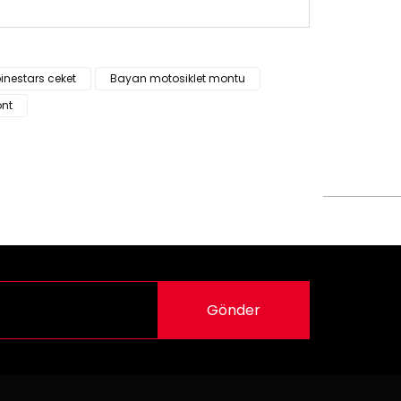
siz gördüğünüz noktaları öneri formunu kullanarak
pinestars ceket
Bayan motosiklet montu
n!
ont
Gönder