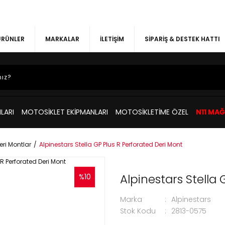
 ÜRÜNLER
MARKALAR
İLETİŞİM
SİPARİŞ & DESTEK HATTI
LARI
MOTOSİKLET EKİPMANLARI
MOTOSİKLETİME ÖZEL
N11 MA
eri Montlar
Alpinestars Stella GP Plus R Perforated Deri Mont
Alpinestars Stella 
%10
Marka
Alpinestars
Stok Kodu
2813-0575