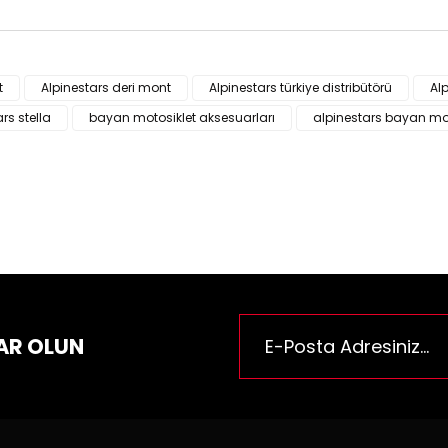
ün fiyat bilgisi, resim, ürün açıklamalarında ve diğer konularda yeter
za iletebilirsiniz.
t
Alpinestars deri mont
Alpinestars türkiye distribütörü
Al
Bu ürüne ilk yorumu siz yapı
e önerileriniz için teşekkür ederiz.
rs stella
bayan motosiklet aksesuarları
alpinestars bayan m
n resmi kalitesiz, bozuk veya görüntülenemiyor.
Yorum Yaz
n açıklamasında eksik bilgiler bulunuyor.
n bilgilerinde hatalar bulunuyor.
n fiyatı diğer sitelerden daha pahalı.
rüne benzer farklı alternatifler olmalı.
AR OLUN
Gönder