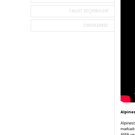
TAKSIT SEÇENEKLERI
ÖNERILERINIZ
Alpine
Alpinest
markadır
AMA ve D