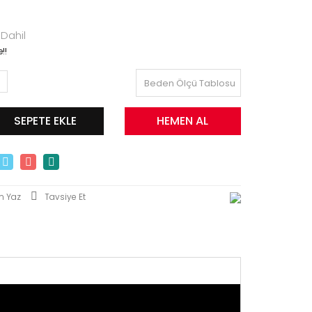
Dahil
!!
Beden Ölçü Tablosu
SEPETE EKLE
HEMEN AL
m Yaz
Tavsiye Et