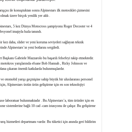
ışçısı ile konuştuktan sonra Alpinestars ilk motosiklet çizmesini
olmak üzere birçok yenilik yer aldı .
 Alpinestars, 5 kez Dünya Motocross şampiyonu Roger Decoster ve 4
esyonel imajıyla hızla tanındı.
Bir kez daha, slider ve yeni koruma seviyeleri sağlayan teknik
de Alpinestars’ın yeni botlarını sergiledi.
ket Başkanı Gabriele Mazzarolo bu başarılı felsefeyi takip etmektedir.
e motokros yarışlarında efsane Bob Hannah , Ricky Johnson ve
lana çıkaran önemli katkılarda bulunmuşlardır.
 ve otomobil yarışı geçmişine sahip büyük bir uluslararası personel
için, Alpinestars üstün ürün geliştirme için en son teknolojiyi
house laboratuar bulunmaktadır . Bu Alpinestars’a, tüm ürünler için en
sme sistemlerine bağlı 10 cad -cam istasyonu ile çalışır. Bu geliştirme
rış hizmetleri departmanı vardır. Bu tüketici için anında geri bildirim