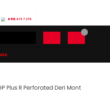
0 312
473 7 276
ĞAZA
GP Plus R Perforated Deri Mont