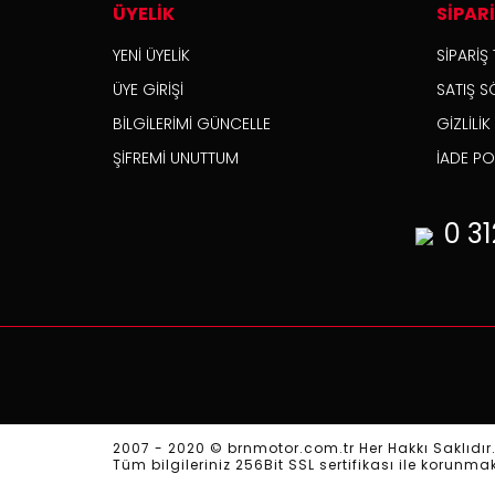
ÜYELİK
SİPAR
YENİ ÜYELİK
SİPARİŞ 
ÜYE GİRİŞİ
SATIŞ S
BİLGİLERİMİ GÜNCELLE
GİZLİLİ
ŞİFREMİ UNUTTUM
İADE POL
0 31
2007 - 2020 © brnmotor.com.tr Her Hakkı Saklıdır
Tüm bilgileriniz 256Bit SSL sertifikası ile korunma