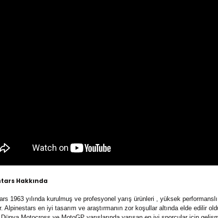
stars Hakkında
ars 1963 yılında kurulmuş ve profesyonel yarış ürünleri , yüksek performanslı 
. Alpinestars en iyi tasarım ve araştırmanın zor koşullar altında elde edilir ol
ünya Motocross ve MotoGP yarışlarında yarışan en iyi sporcular için gelişmi