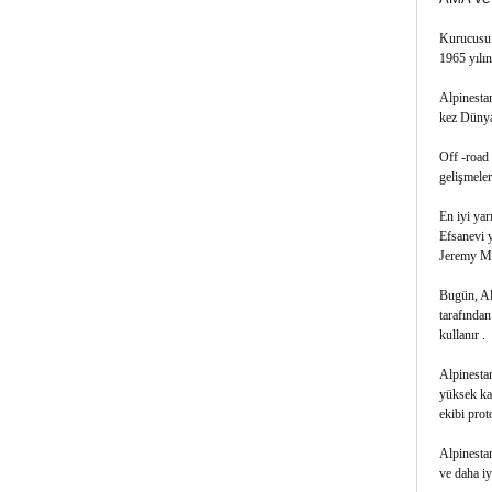
Kurucusu S
1965 yılın
Alpinestar
kez Dünya 
Off -road 
gelişmeler
En iyi yar
Efsanevi 
Jeremy McG
Bugün, Alp
tarafından
kullanır .
Alpinestar
yüksek kal
ekibi proto
Alpinestar
ve daha iy