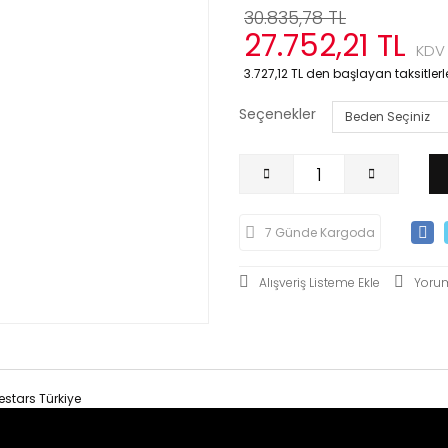
30.835,78 TL
27.752,21 TL
KDV 
3.727,12 TL den başlayan taksitlerle
Seçenekler
7 Günde Kargoda
Yoru