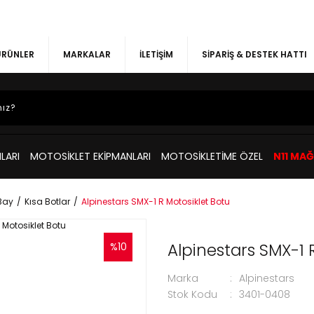
 ÜRÜNLER
MARKALAR
İLETİŞİM
SİPARİŞ & DESTEK HATTI
LARI
MOTOSİKLET EKİPMANLARI
MOTOSİKLETİME ÖZEL
N11 MA
Bay
Kısa Botlar
Alpinestars SMX-1 R Motosiklet Botu
Alpinestars SMX-1 
%10
Marka
Alpinestars
Stok Kodu
3401-0408