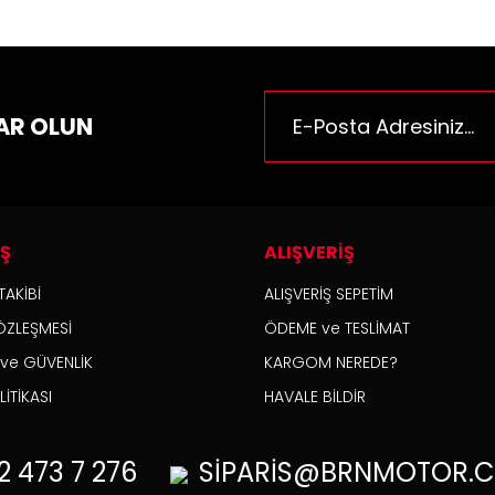
n fiyatı diğer sitelerden daha pahalı.
rüne benzer farklı alternatifler olmalı.
AR OLUN
Gönder
İŞ
ALIŞVERİŞ
TAKİBİ
ALIŞVERİŞ SEPETİM
ÖZLEŞMESİ
ÖDEME ve TESLİMAT
K ve GÜVENLİK
KARGOM NEREDE?
İTİKASI
HAVALE BİLDİR
2
473 7 276
SİPARİS@BRNMOTOR.C