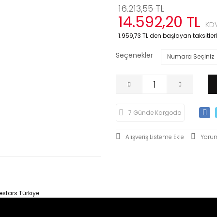
16.213,55 TL
14.592,20 TL
KDV
1.959,73 TL den başlayan taksitlerl
Seçenekler
7 Günde Kargoda
Yoru