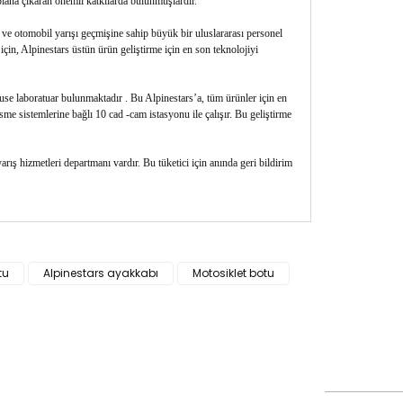
lana çıkaran önemli katkılarda bulunmuşlardır.
 ve otomobil yarışı geçmişine sahip büyük bir uluslararası personel
için, Alpinestars üstün ürün geliştirme için en son teknolojiyi
house laboratuar bulunmaktadır . Bu Alpinestars’a, tüm ürünler için en
sme sistemlerine bağlı 10 cad -cam istasyonu ile çalışır. Bu geliştirme
rış hizmetleri departmanı vardır. Bu tüketici için anında geri bildirim
siz gördüğünüz noktaları öneri formunu kullanarak
tu
Alpinestars ayakkabı
Motosiklet botu
n!