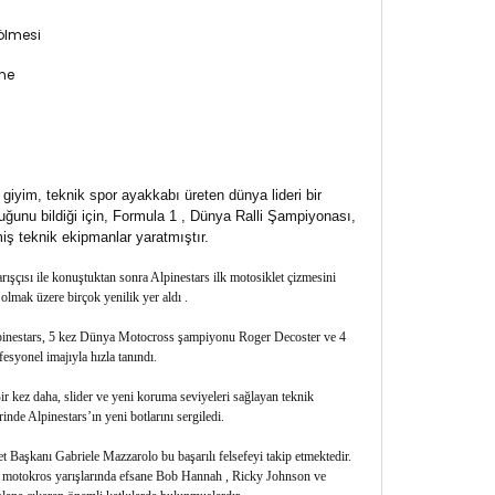
ölmesi
lme
giyim, teknik spor ayakkabı üreten dünya lideri bir
duğunu bildiği için, Formula 1 , Dünya Ralli Şampiyonası,
ş teknik ekipmanlar yaratmıştır.
ışçısı ile konuştuktan sonra Alpinestars ilk motosiklet çizmesini
olmak üzere birçok yenilik yer aldı .
 Alpinestars, 5 kez Dünya Motocross şampiyonu Roger Decoster ve 4
esyonel imajıyla hızla tanındı.
Bir kez daha, slider ve yeni koruma seviyeleri sağlayan teknik
de Alpinestars’ın yeni botlarını sergiledi.
ket Başkanı Gabriele Mazzarolo bu başarılı felsefeyi takip etmektedir.
e motokros yarışlarında efsane Bob Hannah , Ricky Johnson ve