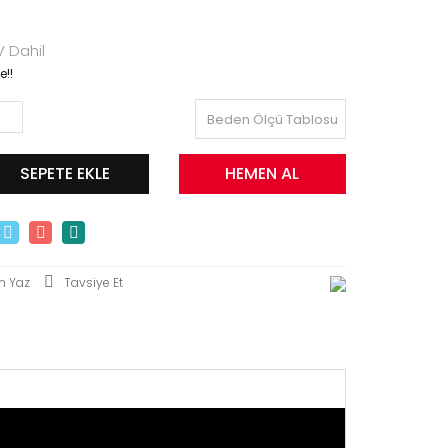
 Dahil
e!!
Beden Ölçü Tablosu
SEPETE EKLE
HEMEN AL
m Yaz
Tavsiye Et