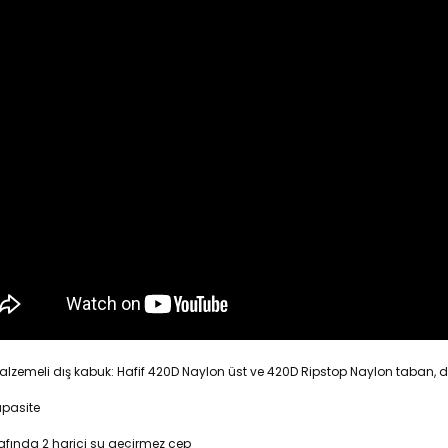
lzemeli dış kabuk: Hafif 420D Naylon üst ve 420D Ripstop Naylon taban, day
apasite
rafında 2 harici su geçirmez cep