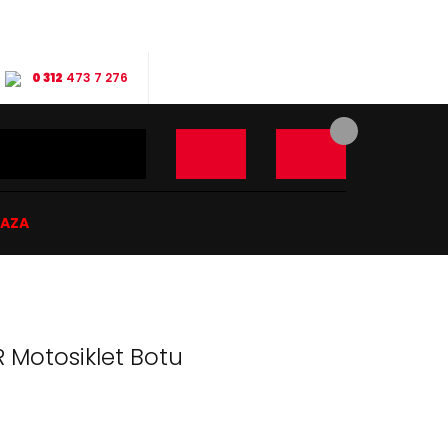
0 312
473 7 276
ĞAZA
R Motosiklet Botu