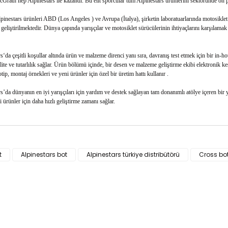
rath hep Alpinestars ile kazandı. Bu elit sporcular tüm Alpinestars ürünlerini sektöründe ön p
inestars ürünleri ABD (Los Angeles ) ve Avrupa (İtalya), şirketin laboratuarlarında motosiklet
 geliştirilmektedir. Dünya çapında yarışçılar ve motosiklet sürücülerinin ihtiyaçlarını karşılamak 
s‘da çeşitli koşullar altında ürün ve malzeme direnci yanı sıra, davranış test etmek için bir in-
ite ve tutarlılık sağlar. Ürün bölümü içinde, bir desen ve malzeme geliştirme ekibi elektronik ke
tip, montaj örnekleri ve yeni ürünler için özel bir üretim hattı kullanır .
s’da dünyanın en iyi yarışçıları için yardım ve destek sağlayan tam donanımlı atölye içeren bir ya
i ürünler için daha hızlı geliştirme zamanı sağlar.
ün fiyat bilgisi, resim, ürün açıklamalarında ve diğer konularda yeter
za iletebilirsiniz.
t
Alpinestars bot
Alpinestars türkiye distribütörü
Cross bo
Bu ürüne ilk yorumu siz yapı
e önerileriniz için teşekkür ederiz.
n resmi kalitesiz, bozuk veya görüntülenemiyor.
Yorum Yaz
n açıklamasında eksik bilgiler bulunuyor.
n bilgilerinde hatalar bulunuyor.