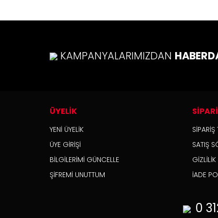
Ürü
Bu ü
KAMPANYALARIMIZDAN
HABERD
ÜYELİK
SİPAR
YENİ ÜYELİK
SİPARİŞ 
ÜYE GİRİŞİ
SATIŞ S
BİLGİLERİMİ GÜNCELLE
GİZLİLİ
ŞİFREMİ UNUTTUM
İADE POL
0 31