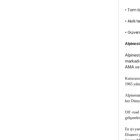
• Tam b
• Akıllı
• Güvenl
Alpines
Alpinest
markadır
AMA ve D
Kurucusu S
1965 yılın
Alpinestar
kez Dünya 
Off -road 
gelişmeler
En iyi yar
Efsanevi 