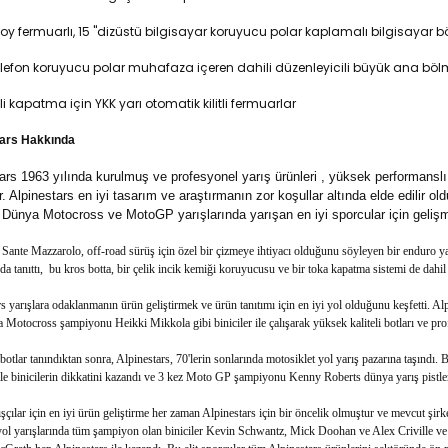
oy fermuarlı, 15 "dizüstü bilgisayar koruyucu polar kaplamalı bilgisayar b
 telefon koruyucu polar muhafaza içeren dahili düzenleyicili büyük ana bö
i kapatma için YKK yarı otomatik kilitli fermuarlar
tars Hakkında
ars 1963 yılında kurulmuş ve profesyonel yarış ürünleri , yüksek performanslı 
. Alpinestars en iyi tasarım ve araştırmanın zor koşullar altında elde edilir ol
ünya Motocross ve MotoGP yarışlarında yarışan en iyi sporcular için gelişmi
ante Mazzarolo, off-road sürüş için özel bir çizmeye ihtiyacı olduğunu söyleyen bir enduro yar
da tanıttı, bu kros botta, bir çelik incik kemiği koruyucusu ve bir toka kapatma sistemi de dahil 
s yarışlara odaklanmanın ürün geliştirmek ve ürün tanıtımı için en iyi yol olduğunu keşfetti.
Motocross şampiyonu Heikki Mikkola gibi biniciler ile çalışarak yüksek kaliteli botları ve prof
botlar tanındıktan sonra, Alpinestars, 70'lerin sonlarında motosiklet yol yarış pazarına taşındı. 
le binicilerin dikkatini kazandı ve 3 kez Moto GP şampiyonu Kenny Roberts dünya yarış pistlerin
ışçılar için en iyi ürün geliştirme her zaman Alpinestars için bir öncelik olmuştur ve mevcut şir
yol yarışlarında tüm şampiyon olan biniciler Kevin Schwantz, Mick Doohan ve Alex Criville v