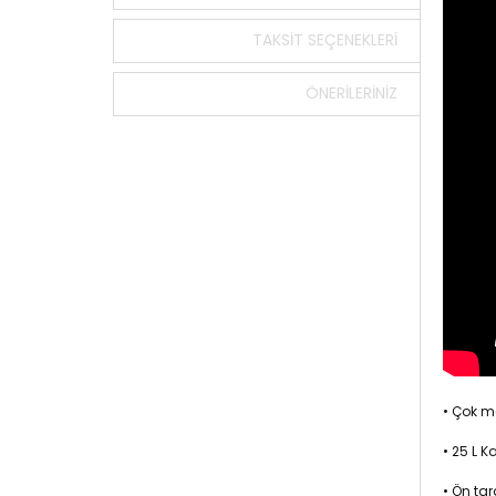
TAKSIT SEÇENEKLERI
ÖNERILERINIZ
• Çok ma
• 25 L K
• Ön ta