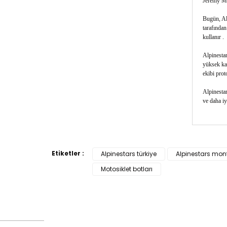
Jeremy McG
Bugün, Alp
tarafından
kullanır .
Alpinestar
yüksek kal
ekibi proto
Alpinestar
ve daha iy
Bu ürün
tarafımı
Etiketler :
Alpinestars türkiye
Alpinestars mon
Görüş v
Motosiklet botları
Ürü
Ürü
Ürü