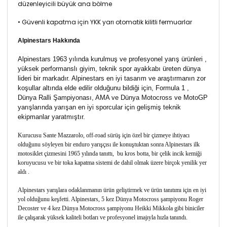
düzenleyicili büyük ana bölme
• Güvenli kapatma için YKK yarı otomatik kilitli fermuarlar
Alpinestars Hakkında
Alpinestars 1963 yılında kurulmuş ve profesyonel yarış ürünleri ,
yüksek performanslı giyim, teknik spor ayakkabı üreten dünya
lideri bir markadır. Alpinestars en iyi tasarım ve araştırmanın zor
koşullar altında elde edilir olduğunu bildiği için, Formula 1 ,
Dünya Ralli Şampiyonası, AMA ve Dünya Motocross ve MotoGP
yarışlarında yarışan en iyi sporcular için gelişmiş teknik
ekipmanlar yaratmıştır.
Kurucusu Sante Mazzarolo, off-road sürüş için özel bir çizmeye ihtiyacı
olduğunu söyleyen bir enduro yarışçısı ile konuştuktan sonra Alpinestars ilk
motosiklet çizmesini 1965 yılında tanıttı, bu kros botta, bir çelik incik kemiği
koruyucusu ve bir toka kapatma sistemi de dahil olmak üzere birçok yenilik yer
aldı .
Alpinestars yarışlara odaklanmanın ürün geliştirmek ve ürün tanıtımı için en iyi
yol olduğunu keşfetti. Alpinestars, 5 kez Dünya Motocross şampiyonu Roger
Decoster ve 4 kez Dünya Motocross şampiyonu Heikki Mikkola gibi biniciler
ile çalışarak yüksek kaliteli botları ve profesyonel imajıyla hızla tanındı.