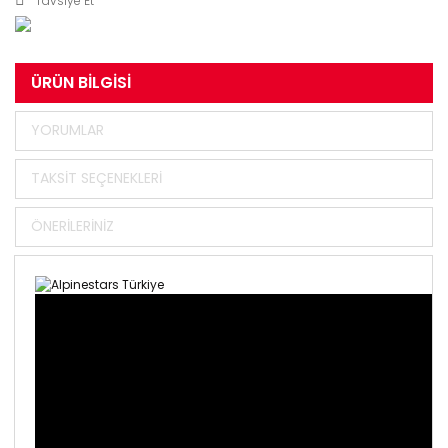
Tavsiye Et
ÜRÜN BILGISI
YORUMLAR
TAKSIT SEÇENEKLERI
ÖNERILERINIZ