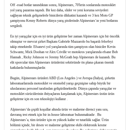
Off -road botlar tanındıktan sonra, Alpinestars, 70'lerin sonlarında motosiklet
yol yarış pazarına taşındı. Bir kez daha, slider ve yeni koruma seviyeleri
sağlayan teknik gelişmelerle binicilerin dikkatini kazandı ve 3 kez Moto GP
şampiyonu Kenny Roberts dünya yarış pistlerinde Alpinestars’ın yeni botlarını
sergiledi.
En iyi yarışçılar için en iyi ürün geliştirme her zaman Alpinestars için bir öncelik
olmuştur ve mevcut şirket Başkanı Gabriele Mazzarolo bu başarılı felsefeyi
takip etmektedir. Efsanevi yol yarışlarında tüm şampiyon olan biniciler Kevin
Schwantz, Mick Doohan ve Alex Criville ve motokros yarışlarında efsane Bob
Hannah , Ricky Johnson ve Jeremy McGrath hep Alpinestars ile kazandı. Bu
elit sporcular tüm Alpinestars ürünlerini sektöründe ön plana çıkaran önemli
katkılarda bulunmuşlardır.
Bugün, Alpinestars ürünleri ABD (Los Angeles ) ve Avrupa (İtalya), şirketin
laboratuarlarında motosiklet ve otomobil yarışı geçmişine sahip büyük bir
uluslararası personel tarafından geliştirilmektedir. Dünya çapında yarışçılar ve
motosiklet sürücülerinin ihtiyaçlarını karşılamak için, Alpinestars üstün ürün
geliştirme için en son teknolojiyi kullanır .
Alpinestars‘da çeşitli koşullar altında ürün ve malzeme direnci yanı sıra,
davranış test etmek için bir in-house laboratuar bulunmaktadır . Bu
Alpinestars’a, tüm ürünler için en yüksek kalite ve tutarlılık sağlar. Ürün
bölümü içinde, bir desen ve malzeme geliştirme ekibi elektronik kesme