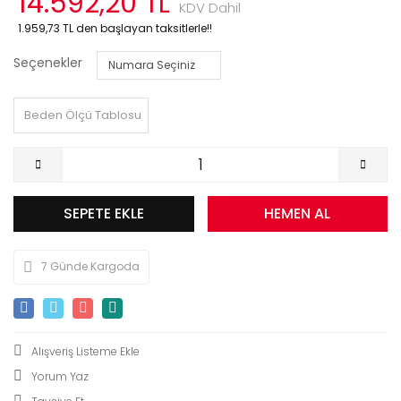
14.592,20 TL
KDV Dahil
1.959,73 TL den başlayan taksitlerle!!
Seçenekler
Beden Ölçü Tablosu
SEPETE EKLE
HEMEN AL
7 Günde Kargoda
Yorum Yaz