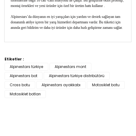
sistemlerine bağlı 10 cad -cam istasyonu ile çalışır. Bu geliştirme ekibi prototip,
montaj örnekleri ve yeni ürünler için özel bir üretim hattı kullanır .
Alpinestars’da dünyanın en iyi yarışçıları için yardım ve destek sağlayan tam
donanımlı atölye içeren bir yarış hizmetleri departmanı vardır. Bu tüketici için
anında geri bildirim ve daha iyi ürünler için daha hızlı geliştirme zamanı sağlar.
Bu ürünün fiyat bilgisi, resim, ürün açıklamalarında ve
diğer konularda yetersiz gördüğünüz noktaları öneri
Etiketler :
Bu ürüne ilk yorumu siz yapın!
formunu kullanarak tarafımıza iletebilirsiniz.
Alpinestars türkiye
Alpinestars mont
Görüş ve önerileriniz için teşekkür ederiz.
Alpinestars bot
Alpinestars türkiye distribütörü
Yorum Yaz
Ürün resmi kalitesiz, bozuk veya görüntülenemiyor.
Cross botu
Alpinestars ayakkabı
Motosiklet botu
Ürün açıklamasında eksik bilgiler bulunuyor.
Motosiklet botları
Ürün bilgilerinde hatalar bulunuyor.
Ürün fiyatı diğer sitelerden daha pahalı.
Bu ürüne benzer farklı alternatifler olmalı.