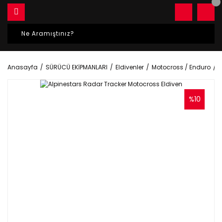
Anasayfa
SÜRÜCÜ EKİPMANLARI
Eldivenler
Motocross / Enduro
A
%10