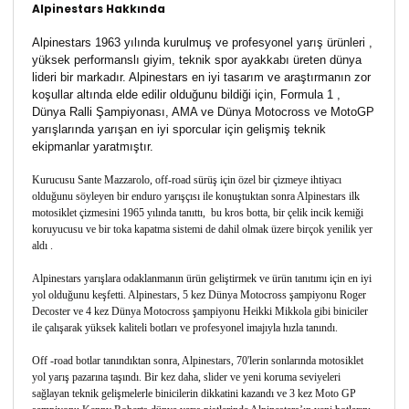
Alpinestars Hakkında
Alpinestars 1963 yılında kurulmuş ve profesyonel yarış ürünleri ,
yüksek performanslı giyim, teknik spor ayakkabı üreten dünya
lideri bir markadır. Alpinestars en iyi tasarım ve araştırmanın zor
koşullar altında elde edilir olduğunu bildiği için, Formula 1 ,
Dünya Ralli Şampiyonası, AMA ve Dünya Motocross ve MotoGP
yarışlarında yarışan en iyi sporcular için gelişmiş teknik
ekipmanlar yaratmıştır.
Kurucusu Sante Mazzarolo, off-road sürüş için özel bir çizmeye ihtiyacı
olduğunu söyleyen bir enduro yarışçısı ile konuştuktan sonra Alpinestars ilk
motosiklet çizmesini 1965 yılında tanıttı, bu kros botta, bir çelik incik kemiği
koruyucusu ve bir toka kapatma sistemi de dahil olmak üzere birçok yenilik yer
aldı .
Alpinestars yarışlara odaklanmanın ürün geliştirmek ve ürün tanıtımı için en iyi
yol olduğunu keşfetti. Alpinestars, 5 kez Dünya Motocross şampiyonu Roger
Decoster ve 4 kez Dünya Motocross şampiyonu Heikki Mikkola gibi biniciler
ile çalışarak yüksek kaliteli botları ve profesyonel imajıyla hızla tanındı.
Off -road botlar tanındıktan sonra, Alpinestars, 70'lerin sonlarında motosiklet
yol yarış pazarına taşındı. Bir kez daha, slider ve yeni koruma seviyeleri
sağlayan teknik gelişmelerle binicilerin dikkatini kazandı ve 3 kez Moto GP