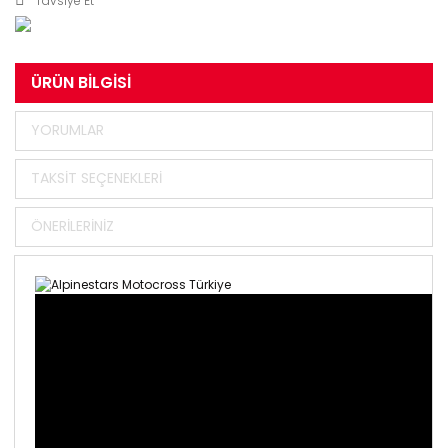
Tavsiye Et
ÜRÜN BILGISI
YORUMLAR
TAKSIT SEÇENEKLERI
ÖNERILERINIZ