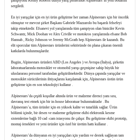
şampiyonu Kenny Roberts dünya yarış pistlerinde Alpinestars’ın yeni botlarını
sergiledi.
En iyi yarışçılar için en iyi ürün geliştirme her zaman Alpinestars için bir öncelik
olmuştur ve mevcut şirket Başkanı Gabriele Mazzarolo bu başarılı felsefeyi
takip etmektedir. Efsanevi yol yarışlarında tüm şampiyon olan biniciler Kevin
Schwantz, Mick Doohan ve Alex Criville ve motokros yarışlarında efsane Bob
Hannah , Ricky Johnson ve Jeremy McGrath hep Alpinestars ile kazandı. Bu
elit sporcular tüm Alpinestars ürünlerini sektöründe ön plana çıkaran önemli
katkılarda bulunmuşlardır.
Bugün, Alpinestars ürünleri ABD (Los Angeles ) ve Avrupa (İtalya), şirketin
laboratuarlarında motosiklet ve otomobil yarışı geçmişine sahip büyük bir
uluslararası personel tarafından geliştirilmektedir. Dünya çapında yarışçılar ve
motosiklet sürücülerinin ihtiyaçlarını karşılamak için, Alpinestars üstün ürün
geliştirme için en son teknolojiyi kullanır .
Alpinestars‘da çeşitli koşullar altında ürün ve malzeme direnci yanı sıra,
davranış test etmek için bir in-house laboratuar bulunmaktadır . Bu
Alpinestars’a, tüm ürünler için en yüksek kalite ve tutarlılık sağlar. Ürün
bölümü içinde, bir desen ve malzeme geliştirme ekibi elektronik kesme
sistemlerine bağlı 10 cad -cam istasyonu ile çalışır. Bu geliştirme ekibi prototip,
montaj örnekleri ve yeni ürünler için özel bir üretim hattı kullanır .
Alpinestars’da dünyanın en iyi yarışçıları için yardım ve destek sağlayan tam