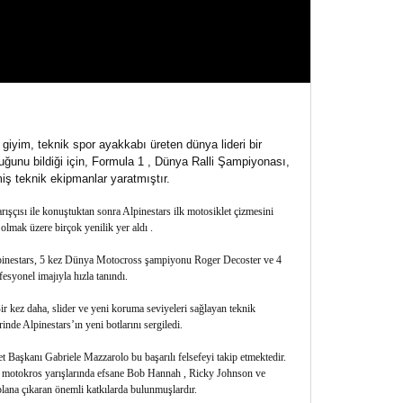
giyim, teknik spor ayakkabı üreten dünya lideri bir
duğunu bildiği için, Formula 1 , Dünya Ralli Şampiyonası,
ş teknik ekipmanlar yaratmıştır.
ışçısı ile konuştuktan sonra Alpinestars ilk motosiklet çizmesini
olmak üzere birçok yenilik yer aldı .
 Alpinestars, 5 kez Dünya Motocross şampiyonu Roger Decoster ve 4
esyonel imajıyla hızla tanındı.
Bir kez daha, slider ve yeni koruma seviyeleri sağlayan teknik
de Alpinestars’ın yeni botlarını sergiledi.
ket Başkanı Gabriele Mazzarolo bu başarılı felsefeyi takip etmektedir.
e motokros yarışlarında efsane Bob Hannah , Ricky Johnson ve
lana çıkaran önemli katkılarda bulunmuşlardır.