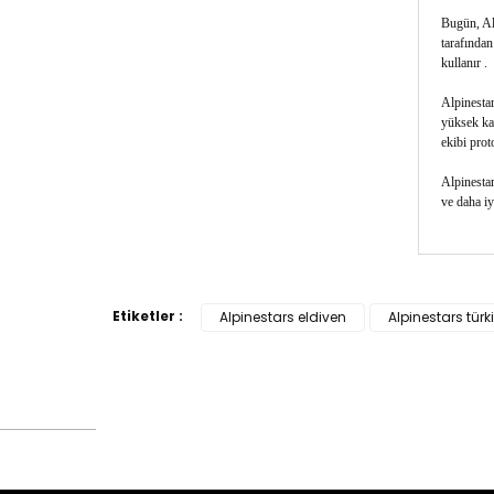
Bugün, Alp
tarafından
kullanır .
Alpinestar
yüksek kal
ekibi proto
Alpinestar
ve daha iy
Bu ürün
tarafımı
Etiketler :
Alpinestars eldiven
Alpinestars türk
Görüş v
Ürü
Ürü
Ürü
Ürü