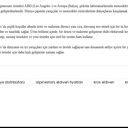
inestars ürünleri ABD (Los Angeles ) ve Avrupa (İtalya), şirketin laboratuarlarında motosiklet
 geliştirilmektedir. Dünya çapında yarışçılar ve motosiklet sürücülerinin ihtiyaçlarını karşılamak 
s‘da çeşitli koşullar altında ürün ve malzeme direnci yanı sıra, davranış test etmek için bir in-
ite ve tutarlılık sağlar. Ürün bölümü içinde, bir desen ve malzeme geliştirme ekibi elektronik ke
tip, montaj örnekleri ve yeni ürünler için özel bir üretim hattı kullanır .
s’da dünyanın en iyi yarışçıları için yardım ve destek sağlayan tam donanımlı atölye içeren bir ya
i ürünler için daha hızlı geliştirme zamanı sağlar.
ün fiyat bilgisi, resim, ürün açıklamalarında ve diğer konularda yeter
za iletebilirsiniz.
iye distribütörü
alpinestars eldiven fiyatları
kros eldiven
k
Bu ürüne ilk yorumu siz yapı
e önerileriniz için teşekkür ederiz.
n resmi kalitesiz, bozuk veya görüntülenemiyor.
Yorum Yaz
n açıklamasında eksik bilgiler bulunuyor.
n bilgilerinde hatalar bulunuyor.
n fiyatı diğer sitelerden daha pahalı.