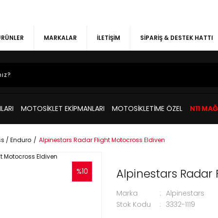
 ÜRÜNLER
MARKALAR
İLETİŞİM
SİPARİŞ & DESTEK HATTI
LARI
MOTOSİKLET EKİPMANLARI
MOTOSİKLETİME ÖZEL
N11 MA
s / Enduro
Alpinestars Radar Flight Motocross Eldiven
Alpinestars Radar 
%10
Marka
Alpinestars
Stok Kodu
3332-1119