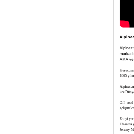
Alpine
Alpinest
markadır
AMA ve D
Kurucusu S
1965 yılın
Alpinestar
kez Dünya 
Off -road 
gelişmeler
En iyi yar
Efsanevi 
Jeremy McG