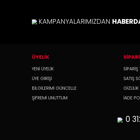
Bu ü
KAMPANYALARIMIZDAN
HABERD
ÜYELİK
SİPAR
YENİ ÜYELİK
SİPARİŞ 
ÜYE GİRİŞİ
SATIŞ S
BİLGİLERİMİ GÜNCELLE
GİZLİLİ
ŞİFREMİ UNUTTUM
İADE POL
0 31