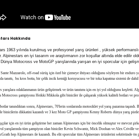
stars Hakkında
ars 1963 yılında kurulmuş ve profesyonel yarış ürünleri , yüksek performanslı 
. Alpinestars en iyi tasarım ve araştırmanın zor koşullar altında elde edilir ol
ünya Motocross ve MotoGP yarışlarında yarışan en iyi sporcular için gelişmi
ante Mazzarolo, off-road sürüş için özel bir çizmeye ihtiyacı olduğunu söyleyen bir enduro yar
da tanıttı, bu kros botta, bir çelik incik kemiği koruyucusu ve bir toka kapatma sistemi de dahil 
s yarışlara odaklanmanın ürün geliştirmek ve ürün tanıtımı için en iyi yol olduğunu keşfetti.
Motocross şampiyonu Heikki Mikkola gibi biniciler ile çalışarak yüksek kaliteli botları ve prof
botlar tanındıktan sonra, Alpinestars, 70'lerin sonlarında motosiklet yol yarış pazarına taşındı. 
le binicilerin dikkatini kazandı ve 3 kez Moto GP şampiyonu Kenny Roberts dünya yarış pistlerin
ışçılar için en iyi ürün geliştirme her zaman Alpinestars için bir öncelik olmuştur ve mevcut şir
yol yarışlarında tüm şampiyon olan biniciler Kevin Schwantz, Mick Doohan ve Alex Criville v
rath hep Alpinestars ile kazandı. Bu elit sporcular tüm Alpinestars ürünlerini sektöründe ön p