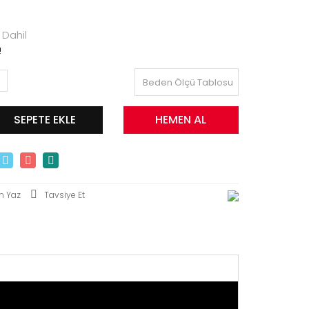
 Dahil
!
Beden Ölçü Tablosu
SEPETE EKLE
HEMEN AL
m Yaz
Tavsiye Et