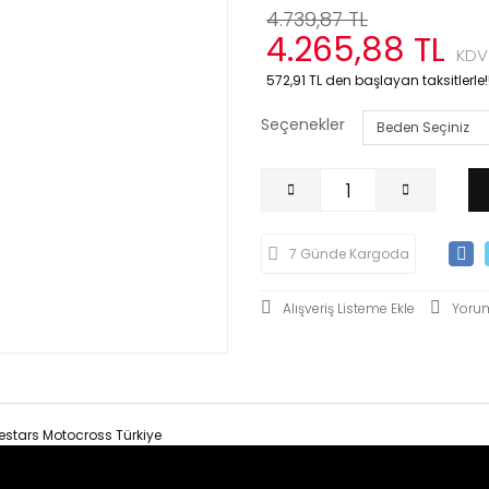
4.739,87 TL
4.265,88 TL
KDV
572,91 TL den başlayan taksitlerle!
Seçenekler
7 Günde Kargoda
Yoru