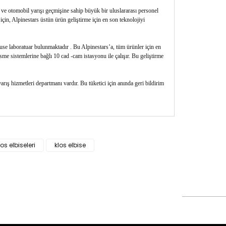
 ve otomobil yarışı geçmişine sahip büyük bir uluslararası personel
için, Alpinestars üstün ürün geliştirme için en son teknolojiyi
house laboratuar bulunmaktadır . Bu Alpinestars’a, tüm ürünler için en
sme sistemlerine bağlı 10 cad -cam istasyonu ile çalışır. Bu geliştirme
rış hizmetleri departmanı vardır. Bu tüketici için anında geri bildirim
siz gördüğünüz noktaları öneri formunu kullanarak
ros elbiseleri
klos elbise
n!