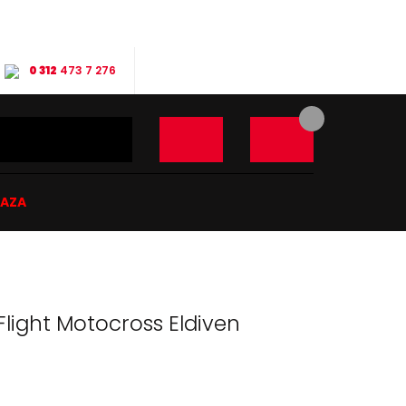
0 312
473 7 276
ĞAZA
Flight Motocross Eldiven