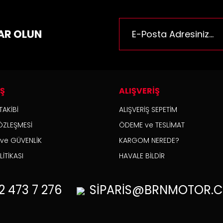
rüne benzer farklı alternatifler olmalı.
AR OLUN
Gönder
İŞ
ALIŞVERİŞ
TAKİBİ
ALIŞVERİŞ SEPETİM
ÖZLEŞMESİ
ÖDEME ve TESLİMAT
K ve GÜVENLİK
KARGOM NEREDE?
İTİKASI
HAVALE BİLDİR
2
473 7 276
SİPARİS@BRNMOTOR.C