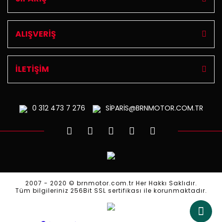
ALIŞVERİŞ
İLETİŞİM
0 312
473 7 276
SİPARİS@BRNMOTOR.COM.TR
2007 - 2020 © brnmotor.com.tr Her Hakkı Saklıdır.
Tüm bilgileriniz 256Bit SSL sertifikası ile korunmaktadır.