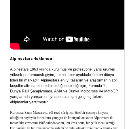
Alpinestars Hakkında
Alpinestars 1963 yılında kurulmuş ve profesyonel yarış ürünleri ,
yüksek performanslı giyim, teknik spor ayakkabı üreten dünya
lideri bir markadır. Alpinestars en iyi tasarım ve araştırmanın zor
koşullar altında elde edilir olduğunu bildiği için, Formula 1 ,
Dünya Ralli Şampiyonası, AMA ve Dünya Motocross ve MotoGP
yarışlarında yarışan en iyi sporcular için gelişmiş teknik
ekipmanlar yaratmıştır.
Kurucusu Sante Mazzarolo, off-road sürüş için özel bir çizmeye ihtiyacı
olduğunu söyleyen bir enduro yarışçısı ile konuştuktan sonra Alpinestars ilk
motosiklet çizmesini 1965 yılında tanıttı, bu kros botta, bir çelik incik kemiği
koruyucusu ve bir toka kapatma sistemi de dahil olmak üzere birçok yenilik yer