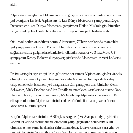
aldı .
Alpinestars yarışlara odaklanmanın ürün geliştirmek ve ürün tanıtımı için en iyi
yol olduğunu keşfetti. Alpinestars, 5 kez Dünya Motocross şampiyonu Roger
Decoster ve 4 kez Dünya Motocross şampiyonu Heikki Mikkola gibi biniciler
ile çalışarak yüksek kaliteli botları ve profesyonel imajıyla hızla tanındı.
Off -road botlar tanındıktan sonra, Alpinestars, 70'lerin sonlarında motosiklet
yol yarış pazarına taşındı. Bir kez daha, slider ve yeni koruma seviyeleri
sağlayan teknik gelişmelerle binicilerin dikkatini kazandı ve 3 kez Moto GP
şampiyonu Kenny Roberts dünya yarış pistlerinde Alpinestars’ın yeni botlarını
sergiledi.
En iyi yarışçılar için en iyi ürün geliştirme her zaman Alpinestars için bir öncelik
olmuştur ve mevcut şirket Başkanı Gabriele Mazzarolo bu başarılı felsefeyi
takip etmektedir. Efsanevi yol yarışlarında tüm şampiyon olan biniciler Kevin
Schwantz, Mick Doohan ve Alex Criville ve motokros yarışlarında efsane Bob
Hannah , Ricky Johnson ve Jeremy McGrath hep Alpinestars ile kazandı. Bu
elit sporcular tüm Alpinestars ürünlerini sektöründe ön plana çıkaran önemli
katkılarda bulunmuşlardır.
Bugün, Alpinestars ürünleri ABD (Los Angeles ) ve Avrupa (İtalya), şirketin
laboratuarlarında motosiklet ve otomobil yarışı geçmişine sahip büyük bir
uluslararası personel tarafından geliştirilmektedir. Dünya çapında yarışçılar ve
motosiklet sürücülerinin ihtiyaçlarını karşılamak için, Alpinestars üstün ürün