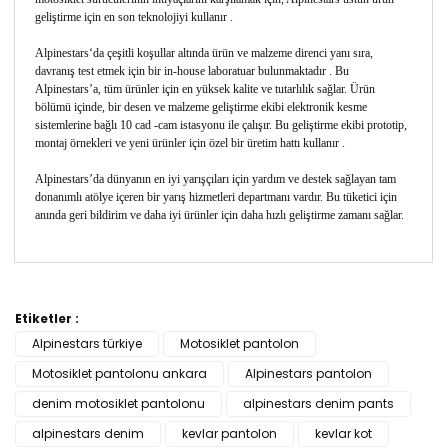
geliştirme için en son teknolojiyi kullanır .
Alpinestars‘da çeşitli koşullar altında ürün ve malzeme direnci yanı sıra,
davranış test etmek için bir in-house laboratuar bulunmaktadır . Bu
Alpinestars’a, tüm ürünler için en yüksek kalite ve tutarlılık sağlar. Ürün
bölümü içinde, bir desen ve malzeme geliştirme ekibi elektronik kesme
sistemlerine bağlı 10 cad -cam istasyonu ile çalışır. Bu geliştirme ekibi prototip,
montaj örnekleri ve yeni ürünler için özel bir üretim hattı kullanır .
Alpinestars’da dünyanın en iyi yarışçıları için yardım ve destek sağlayan tam
donanımlı atölye içeren bir yarış hizmetleri departmanı vardır. Bu tüketici için
anında geri bildirim ve daha iyi ürünler için daha hızlı geliştirme zamanı sağlar.
Bu ürünün fiyat bilgisi, resim, ürün açıklamalarında ve
diğer konularda yetersiz gördüğünüz noktaları öneri
Etiketler :
Bu ürüne ilk yorumu siz yapın!
formunu kullanarak tarafımıza iletebilirsiniz.
Alpinestars türkiye
Motosiklet pantolon
Görüş ve önerileriniz için teşekkür ederiz.
Motosiklet pantolonu ankara
Alpinestars pantolon
Yorum Yaz
Ürün resmi kalitesiz, bozuk veya görüntülenemiyor.
denim motosiklet pantolonu
alpinestars denim pants
Ürün açıklamasında eksik bilgiler bulunuyor.
alpinestars denim
kevlar pantolon
kevlar kot