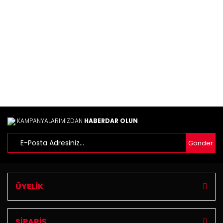
Ürün bilgilerinde hatalar bulunuyor.
Ürün fiyatı diğer sitelerden daha pahalı.
Bu ürüne benzer farklı alternatifler olmalı.
Gönder
KAMPANYALARIMIZDAN
HABERDAR OLUN
Gönder
ÜYELİK
SİPARİŞ