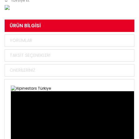
Tavsiye Et
ÜRÜN BILGISI
YORUMLAR
TAKSIT SEÇENEKLERI
ÖNERILERINIZ