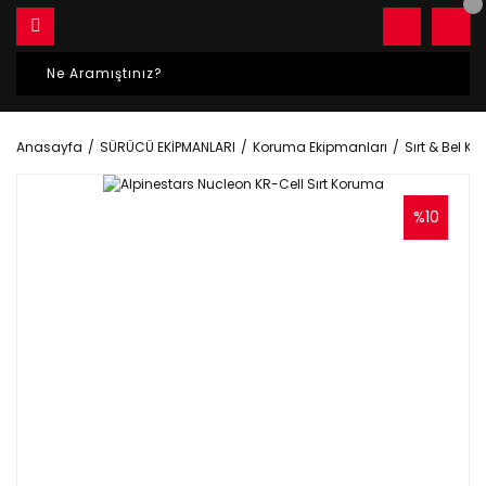
Anasayfa
SÜRÜCÜ EKİPMANLARI
Koruma Ekipmanları
Sırt & Bel Ko
%10