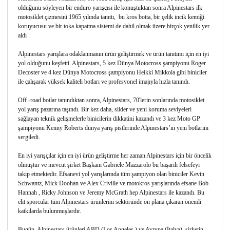
olduğunu söyleyen bir enduro yarışçısı ile konuştuktan sonra Alpinestars ilk
motosiklet çizmesini 1965 yılında tanıttı, bu kros botta, bir çelik incik kemiği
koruyucusu ve bir toka kapatma sistemi de dahil olmak üzere birçok yenilik yer
aldı .
Alpinestars yarışlara odaklanmanın ürün geliştirmek ve ürün tanıtımı için en iyi
yol olduğunu keşfetti. Alpinestars, 5 kez Dünya Motocross şampiyonu Roger
Decoster ve 4 kez Dünya Motocross şampiyonu Heikki Mikkola gibi biniciler
ile çalışarak yüksek kaliteli botları ve profesyonel imajıyla hızla tanındı.
Off -road botlar tanındıktan sonra, Alpinestars, 70'lerin sonlarında motosiklet
yol yarış pazarına taşındı. Bir kez daha, slider ve yeni koruma seviyeleri
sağlayan teknik gelişmelerle binicilerin dikkatini kazandı ve 3 kez Moto GP
şampiyonu Kenny Roberts dünya yarış pistlerinde Alpinestars’ın yeni botlarını
sergiledi.
En iyi yarışçılar için en iyi ürün geliştirme her zaman Alpinestars için bir öncelik
olmuştur ve mevcut şirket Başkanı Gabriele Mazzarolo bu başarılı felsefeyi
takip etmektedir. Efsanevi yol yarışlarında tüm şampiyon olan biniciler Kevin
Schwantz, Mick Doohan ve Alex Criville ve motokros yarışlarında efsane Bob
Hannah , Ricky Johnson ve Jeremy McGrath hep Alpinestars ile kazandı. Bu
elit sporcular tüm Alpinestars ürünlerini sektöründe ön plana çıkaran önemli
katkılarda bulunmuşlardır.
Bugün, Alpinestars ürünleri ABD (Los Angeles ) ve Avrupa (İtalya), şirketin