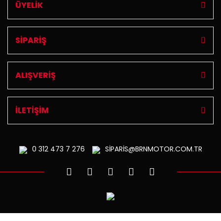
ÜYELİK
SİPARİŞ
ALIŞVERİŞ
İLETİŞİM
0 312
473 7 276
SİPARİS@BRNMOTOR.COM.TR