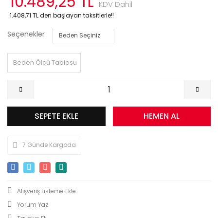
10.489,25 TL
KDV Dahil
1.408,71 TL den başlayan taksitlerle!!
Seçenekler
Beden Ölçü Tablosu
SEPETE EKLE
HEMEN AL
7 Günde Kargoda
Yorum Yaz