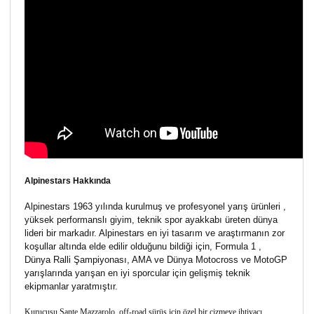
Alpinestars Hakkında
Alpinestars 1963 yılında kurulmuş ve profesyonel yarış ürünleri ,
yüksek performanslı giyim, teknik spor ayakkabı üreten dünya
lideri bir markadır. Alpinestars en iyi tasarım ve araştırmanın zor
koşullar altında elde edilir olduğunu bildiği için, Formula 1 ,
Dünya Ralli Şampiyonası, AMA ve Dünya Motocross ve MotoGP
yarışlarında yarışan en iyi sporcular için gelişmiş teknik
ekipmanlar yaratmıştır.
Kurucusu Sante Mazzarolo, off-road sürüş için özel bir çizmeye ihtiyacı