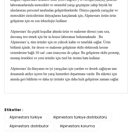
laboratuarlarında motosiklet ve otomobil yarışı geçmişine sahip büyük bir
uluslararası personel tarafından geliştirilmektedir. Dünya çapında yarışçılar ve
motosiklet sürücülerinin ihtiyaçlarını karşılamak için, Alpinestars üstün ürün
geliştirme için en son teknolojiyi kullanır .
Alpinestars‘da çeşitli koşullar altında ürün ve malzeme direnci yanı sıra,
davranış test etmek için bir in-house laboratuar bulunmaktadır . Bu
Alpinestars’a, tüm ürünler için en yüksek kalite ve tutarlılık sağlar. Ürün
bölümü içinde, bir desen ve malzeme geliştirme ekibi elektronik kesme
sistemlerine bağlı 10 cad -cam istasyonu ile çalışır. Bu geliştirme ekibi prototip,
montaj örnekleri ve yeni ürünler için özel bir üretim hattı kullanır .
Alpinestars’da dünyanın en iyi yarışçıları için yardım ve destek sağlayan tam
donanımlı atölye içeren bir yarış hizmetleri departmanı vardır. Bu tüketici için
anında geri bildirim ve daha iyi ürünler için daha hızlı geliştirme zamanı sağlar.
Bu ürünün fiyat bilgisi, resim, ürün açıklamalarında ve
diğer konularda yetersiz gördüğünüz noktaları öneri
Etiketler :
Bu ürüne ilk yorumu siz yapın!
formunu kullanarak tarafımıza iletebilirsiniz.
Alpinestars türkiye
Alpinestars türkiye distribütörü
Görüş ve önerileriniz için teşekkür ederiz.
Alpinestars distributor
Alpinestars koruma
Yorum Yaz