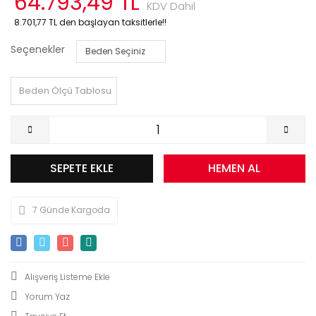
64.793,49 TL
KDV Dahil
8.701,77 TL den başlayan taksitlerle!!
Seçenekler
Beden Ölçü Tablosu
SEPETE EKLE
HEMEN AL
7 Günde Kargoda
Yorum Yaz