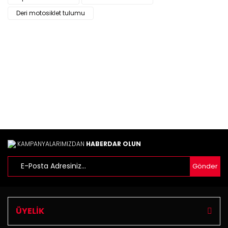
Yorum Yaz
Ürün resmi kalitesiz, bozuk veya görüntülenemiyor.
Deri motosiklet tulumu
Ürün açıklamasında eksik bilgiler bulunuyor.
Ürün bilgilerinde hatalar bulunuyor.
Ürün fiyatı diğer sitelerden daha pahalı.
Bu ürüne benzer farklı alternatifler olmalı.
Gönder
KAMPANYALARIMIZDAN
HABERDAR OLUN
Gönder
ÜYELİK