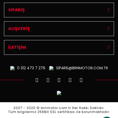
SİPARİŞ
ALIŞVERİŞ
İLETİŞİM
0 312
473 7 276
SİPARİS@BRNMOTOR.COM.TR
2007 - 2020 © brnmotor.com.tr Her Hakkı Saklıdır.
Tüm bilgileriniz 256Bit SSL sertifikası ile korunmaktadır.