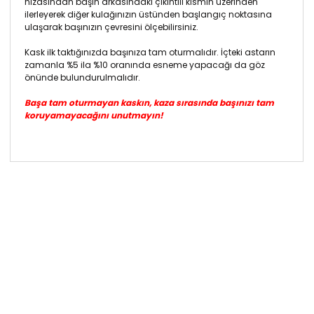
hizasından başın arkasındaki çıkıntılı kısmın üzerinden
ilerleyerek diğer kulağınızın üstünden başlangıç noktasına
ulaşarak başınızın çevresini ölçebilirsiniz.
Kask ilk taktığınızda başınıza tam oturmalıdır. İçteki astarın
zamanla %5 ila %10 oranında esneme yapacağı da göz
önünde bulundurulmalıdır.
Başa tam oturmayan kaskın, kaza sırasında başınızı tam
koruyamayacağını unutmayın!
Bu ürünün fiyat bilgisi, resim, ürün açıklamalarında ve
diğer konularda yetersiz gördüğünüz noktaları öneri
Bu ürüne ilk yorumu siz yapın!
formunu kullanarak tarafımıza iletebilirsiniz.
Görüş ve önerileriniz için teşekkür ederiz.
Yorum Yaz
Ürün resmi kalitesiz, bozuk veya görüntülenemiyor.
Ürün açıklamasında eksik bilgiler bulunuyor.
Ürün bilgilerinde hatalar bulunuyor.