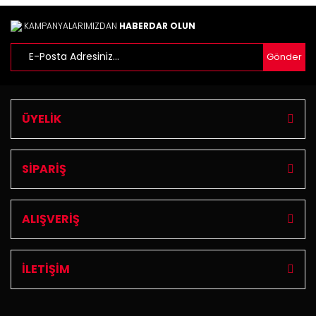
Ürün fiyatı diğer sitelerden daha pahalı.
Bu ürüne benzer farklı alternatifler olmalı.
KAMPANYALARIMIZDAN
HABERDAR OLUN
Gönder
Gönder
ÜYELİK
SİPARİŞ
ALIŞVERİŞ
İLETİŞİM