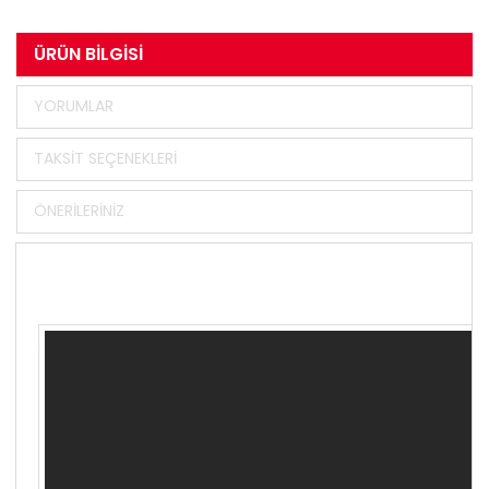
ÜRÜN BILGISI
YORUMLAR
TAKSIT SEÇENEKLERI
ÖNERILERINIZ